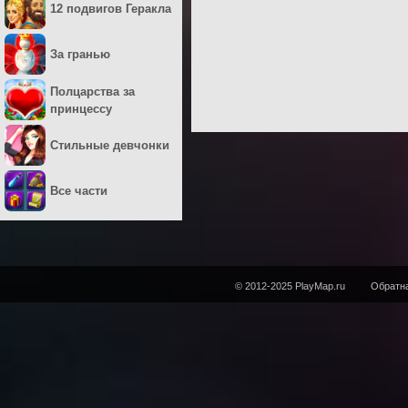
12 подвигов Геракла
За гранью
Полцарства за
принцессу
Стильные девчонки
Все части
© 2012-2025 PlayMap.ru
Обратна