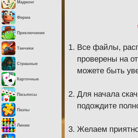
Маджонг
Ферма
Приключения
Все файлы, рас
Танчики
проверены на о
Страшные
можете быть уве
Карточные
Для начала скач
Пасьянсы
подождите полно
Пазлы
Линии
Желаем приятно