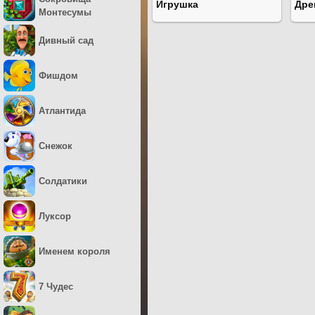
Игрушка
Дре
Монтесумы
Дивный сад
Фишдом
Атлантида
Снежок
Солдатики
Луксор
Именем короля
7 Чудес