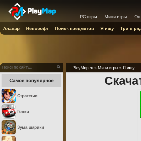
PC игры
Мини игры
Он
Алавар
Невософт
Поиск предметов
Я ищу
Три в ря
PlayMap.ru
»
Мини игры
»
Я ищу
Скача
Самое популярное
Стратегии
Гонки
Зума шарики