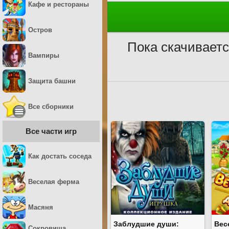
Кафе и рестораны
Остров
Пока скачиваетс
Вампиры
Защита башни
Все сборники
Все части игр
Как достать соседа
Веселая ферма
Масяня
Заблудшие души:
Вес
Сокровища