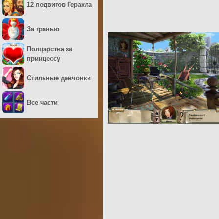
12 подвигов Геракла
За гранью
Полцарства за
принцессу
Стильные девчонки
Все части