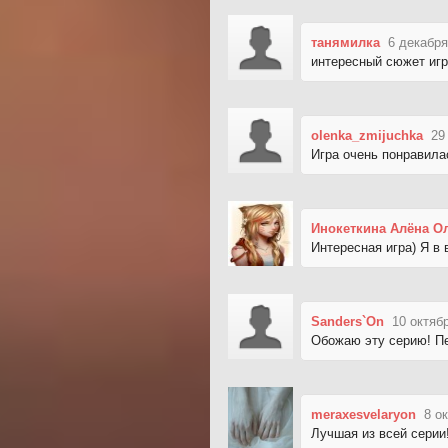
танямилка
6 декабря
интересный сюжет игр
olenka_zmijuchka
29
Игра очень понравила
Инокеткина Алёна О
Интересная игра) Я в 
Sanders`On
10 октяб
Обожаю эту серию! Пер
meraxesvelaryon
8 о
Лучшая из всей серии!