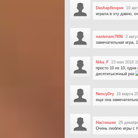
Dashaplknqwe
10 авг
играла в эту давно, о
nastenam7896
3 авгу
замечательная игра, 1
Nika_F
23 мая 2018 1
просто 10 из 10, одна
десятитысячный раз
NencyDry
16 марта 2
еще она замечательная
Настюшик
25 декабр
Очень люблю игры с Н