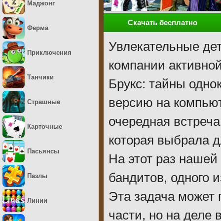
Маджонг
Скачать бесплатно
Ферма
Увлекательные де
Приключения
компании активной
Танчики
Брукс: тайны одно
версию на компьют
Страшные
очередная встреча
Карточные
которая выбрала д
Пасьянсы
На этот раз нашей
бандитов, одного 
Пазлы
Эта задача может 
Линии
части, но на деле 