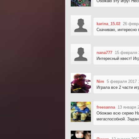
Обожаю эту игру! Нес
karina_15.02
26 февр
Скачиваю, интересно п
nana777
15 февраля 
Интересный квест! Иг
Nim
5 февраля 2017 
Играла все 2 части иг
freesanna
13 января 
Обожаю всю серию Нат
мегаспособной. Задан