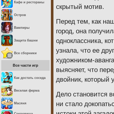
Кафе и рестораны
скрытый мотив.
Остров
Перед тем, как на
Вампиры
город, она получи
одноклассника, ко
Защита башни
узнала, что ее др
Все сборники
художником-аванга
Все части игр
выясняет, что пере
Как достать соседа
двойник, который 
Веселая ферма
Дело становится в
ни стало докопатьс
Масяня
истоки этой загад
Сокровища