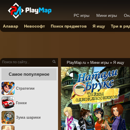
PC игры
Мини игры
Он
Алавар
Невософт
Поиск предметов
Я ищу
Три в ря
PlayMap.ru
»
Мини игры
»
Я ищу
Самое популярное
Стратегии
Гонки
Зума шарики