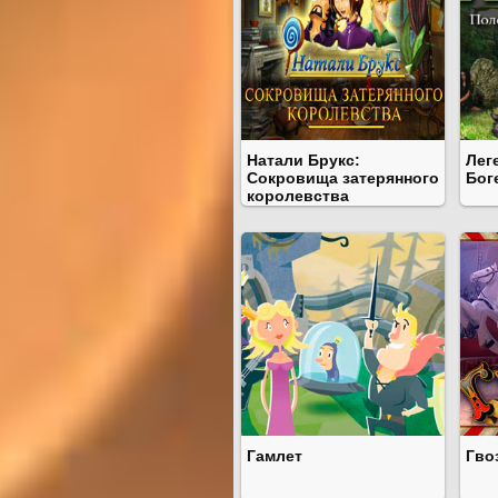
Натали Брукс:
Лег
Сокровища затерянного
Бог
королевства
Гамлет
Гво