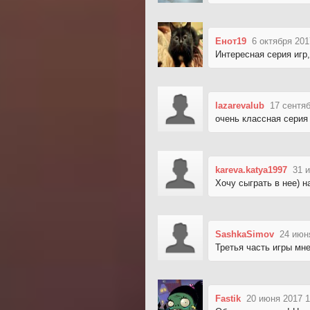
Енот19
6 октября 201
Интересная серия игр,
lazarevalub
17 сентяб
очень классная серия
kareva.katya1997
31 
Хочу сыграть в нее) н
SashkaSimov
24 июн
Третья часть игры мн
Fastik
20 июня 2017 1