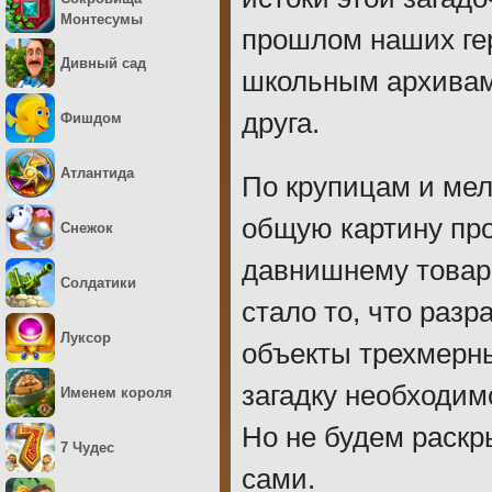
Монтесумы
прошлом наших гер
Дивный сад
школьным архивам
друга.
Фишдом
Атлантида
По крупицам и мел
общую картину про
Снежок
давнишнему товар
Солдатики
стало то, что раз
Луксор
объекты трехмерны
загадку необходим
Именем короля
Но не будем раскры
7 Чудес
сами.