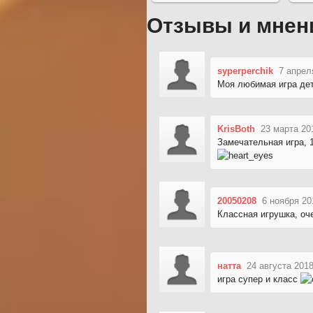
Отзывы и мнен
syperperchik
7 апрел
Моя любимая игра де
KrisBoth
23 марта 20
Замечательная игра, 
20050208
6 ноября 20
Классная игрушка, оч
натта
24 августа 2018
игра супер и класс