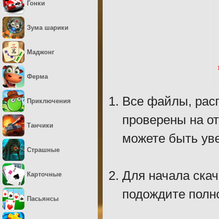
Гонки
Зума шарики
Маджонг
Ферма
Все файлы, рас
Приключения
проверены на о
Танчики
можете быть уве
Страшные
Для начала скач
Карточные
подождите полно
Пасьянсы