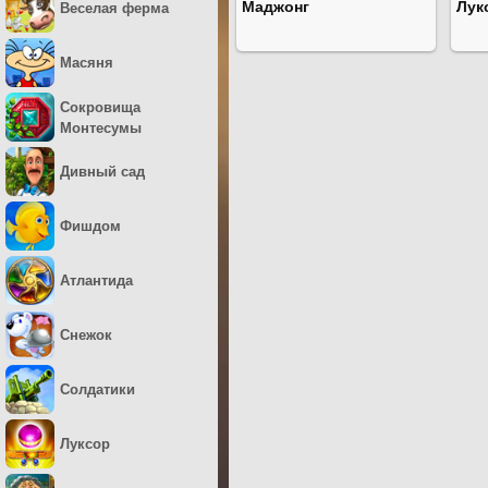
Маджонг
Лук
Веселая ферма
Масяня
Сокровища
Монтесумы
Дивный сад
Фишдом
Атлантида
Снежок
Солдатики
Луксор