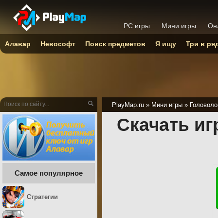
PC игры
Мини игры
Он
Алавар
Невософт
Поиск предметов
Я ищу
Три в ря
PlayMap.ru
»
Мини игры
»
Головоло
Скачать и
Самое популярное
Стратегии