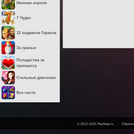
Именем короля
7 Чудес
12 подвигов Геракла
За гранью
Полцарства за
принцессу
Стильные девчонки
Все части
© 2012-2025 PlayMap.ru
Обратна