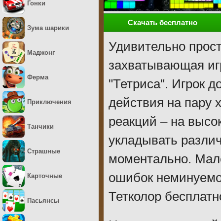
Гонки
Скачать бесплатно
Зума шарики
Удивительно прост
Маджонг
захватывающая иг
Ферма
"Тетриса". Игрок 
действия на пару 
Приключения
реакций – на высо
Танчики
укладывать разли
Страшные
моментально. Мале
ошибок неминуемо 
Карточные
Тетколор бесплатн
Пасьянсы