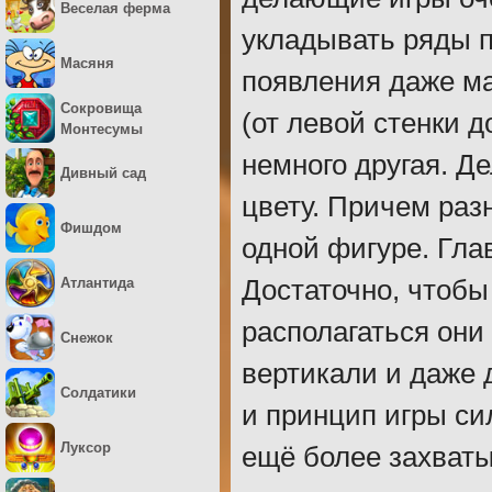
Веселая ферма
укладывать ряды п
Масяня
появления даже м
Сокровища
(от левой стенки д
Монтесумы
немного другая. Д
Дивный сад
цвету. Причем раз
Фишдом
одной фигуре. Гла
Атлантида
Достаточно, чтобы
располагаться они 
Снежок
вертикали и даже д
Солдатики
и принцип игры си
Луксор
ещё более захват