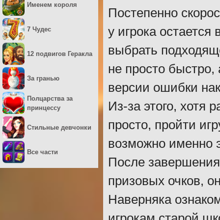
Именем короля
Постепенно скорос
у игрока остается
7 Чудес
выбрать подходяще
12 подвигов Геракла
не просто быстро, 
За гранью
версии ошибки нак
Полцарства за
Из-за этого, хотя 
принцессу
просто, пройти иг
Стильные девчонки
возможно именно э
Все части
После завершения 
призовых очков, о
Наверняка ознаком
игрокам старой шк