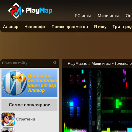
PC игры
Мини игры
Он
Алавар
Невософт
Поиск предметов
Я ищу
Три в ря
PlayMap.ru
»
Мини игры
»
Головоло
Самое популярное
Стратегии