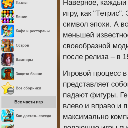
Наверное, каждый
Пазлы
игру, как "Тетрис"
Линии
символ эпохи. А во
Кафе и рестораны
меньшей известнос
своеобразной моди
Остров
после релиза – в 1
Вампиры
Игровой процесс в
Защита башни
представляет собо
Все сборники
падают фигуры. Г
Все части игр
влево и вправо и 
максимально компа
Как достать соседа
делающие игры оче