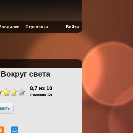
Бродилки
Стрелялки
Войти
 Вокруг света
8,7
из
10
(голосов:
12
)
ншоты