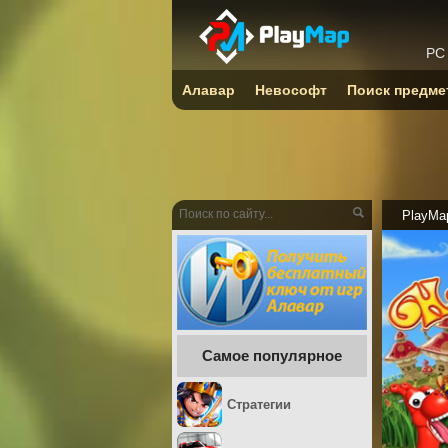
PC
Алавар
Невософт
Поиск предме
PlayMa
Самое популярное
Стратегии