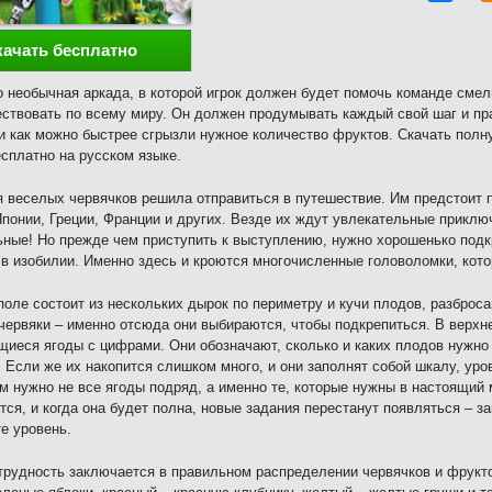
качать бесплатно
 необычная аркада, в которой игрок должен будет помочь команде сме
ствовать по всему миру. Он должен продумывать каждый свой шаг и пр
и как можно быстрее сгрызли нужное количество фруктов. Скачать полн
сплатно на русском языке.
 веселых червячков решила отправиться в путешествие. Им предстоит п
Японии, Греции, Франции и других. Везде их ждут увлекательные приклю
ные! Но прежде чем приступить к выступлению, нужно хорошенько под
в изобилии. Именно здесь и кроются многочисленные головоломки, кото
поле состоит из нескольких дырок по периметру и кучи плодов, разброса
червяки – именно отсюда они выбираются, чтобы подкрепиться. В верхн
иеся ягоды с цифрами. Они обозначают, сколько и каких плодов нужно 
. Если же их накопится слишком много, и они заполнят собой шкалу, уро
м нужно не все ягоды подряд, а именно те, которые нужны в настоящий
тся, и когда она будет полна, новые задания перестанут появляться – 
е уровень.
трудность заключается в правильном распределении червячков и фрукт