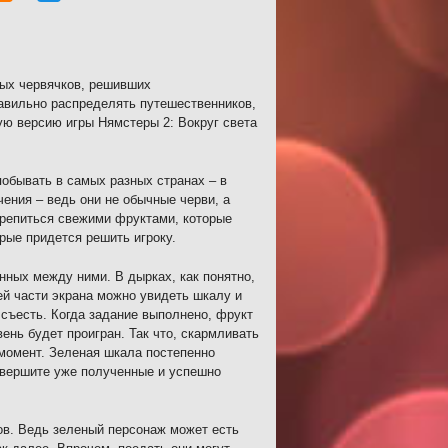
лых червячков, решивших
авильно распределять путешественников,
ую версию игры Нямстеры 2: Вокруг света
обывать в самых разных странах – в
чения – ведь они не обычные черви, а
крепиться свежими фруктами, которые
рые придется решить игроку.
нных между ними. В дырках, как понятно,
ей части экрана можно увидеть шкалу и
съесть. Когда задание выполнено, фрукт
вень будет проигран. Так что, скармливать
 момент. Зеленая шкала постепенно
завершите уже полученные и успешно
ов. Ведь зеленый персонаж может есть