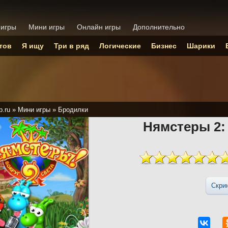
 игры
Мини игры
Онлайн игры
Дополнительно
тов
Я ищу
Три в ряд
Логические
Бизнес
Шарики
p.ru
»
Мини игры
»
Бродилки
Нямстеры 2:
Скри