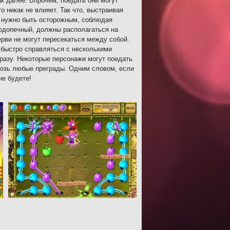
ак далее. Впрочем, поедать они могут
о никак не влияет. Так что, выстраивая
о нужно быть осторожным, соблюдая
подопечный, должны располагаться на
ерви не могут пересекаться между собой.
 быстро справляться с несколькими
сразу. Некоторые персонажи могут поедать
квозь любые преграды. Одним словом, если
не будете!