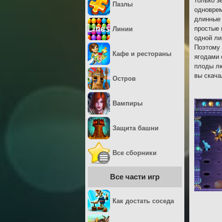
только з
Пазлы
одноврем
длинные 
простые 
Линии
одной ли
Поэтому 
Кафе и рестораны
ягодами 
плоды лю
вы скача
Остров
Вампиры
Защита башни
Все сборники
Все части игр
Как достать соседа