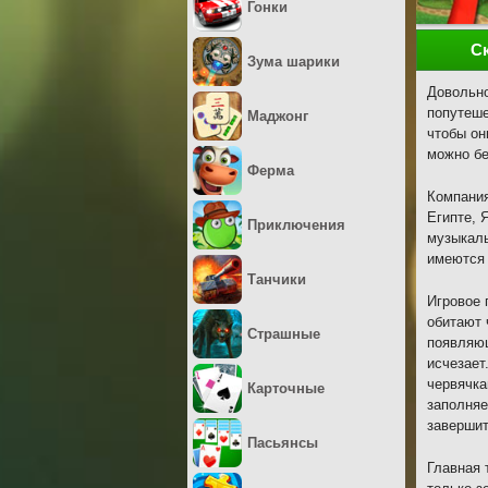
Гонки
С
Зума шарики
Довольно
попутеше
Маджонг
чтобы он
можно бе
Ферма
Компания
Египте, 
Приключения
музыкаль
имеются 
Танчики
Игровое 
обитают 
Страшные
появляющ
исчезает
червячка
Карточные
заполняе
завершит
Пасьянсы
Главная 