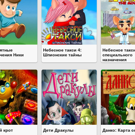
ятные
Небесное такси 4:
Небесное такси
чения Ники
Шпионские тайны
специального
назначения
й крот
Дети Дракулы
Данко: Карта 