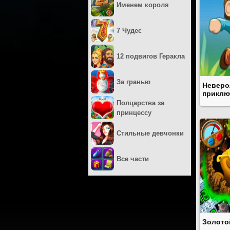
Именем короля
7 Чудес
12 подвигов Геракла
За гранью
Неверо
приклю
Полцарства за
принцессу
Стильные девчонки
Все части
Золото