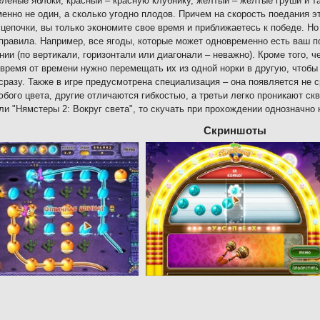
еленые яблоки, красный – красную клубнику, желтый – желтые груши и т
енно не один, а сколько угодно плодов. Причем на скорость поедания эт
цепочки, вы только экономите свое время и приближаетесь к победе. Н
правила. Например, все ягоды, которые может одновременно есть ваш 
нии (по вертикали, горизонтали или диагонали – неважно). Кроме того, ч
время от времени нужно перемещать их из одной норки в другую, чтобы
сразу. Также в игре предусмотрена специализация – она появляется не 
бого цвета, другие отличаются гибкостью, а третьи легко проникают с
ли "Нямстеры 2: Вокруг света", то скучать при прохождении однозначно 
Скриншоты