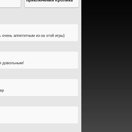
приключения Кролика
ь очень аппетитным из-за этой игры)
ся довольным!
ер