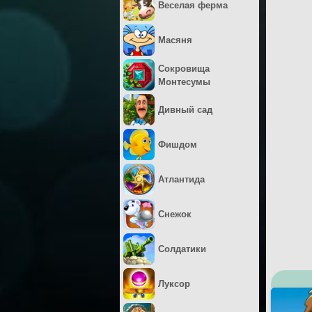
Веселая ферма
Масяня
Сокровища
Монтесумы
Дивный сад
Фишдом
Атлантида
Снежок
Солдатики
Луксор