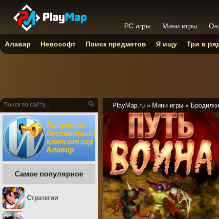
PC игры
Мини игры
Он
Алавар
Невософт
Поиск предметов
Я ищу
Три в ря
PlayMap.ru
»
Мини игры
»
Бродилк
Самое популярное
Стратегии