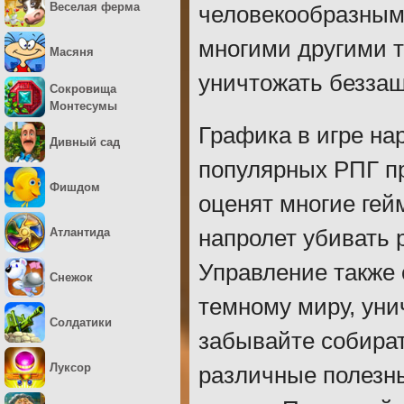
Веселая ферма
человекообразными
многими другими 
Масяня
уничтожать безза
Сокровища
Монтесумы
Графика в игре на
Дивный сад
популярных РПГ п
Фишдом
оценят многие гей
Атлантида
напролет убивать 
Управление также 
Снежок
темному миру, уни
Солдатики
забывайте собират
Луксор
различные полезны