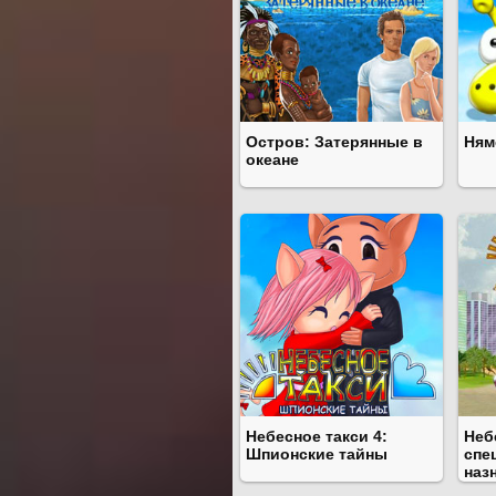
Остров: Затерянные в
Ням
океане
Небесное такси 4:
Неб
Шпионские тайны
спе
наз