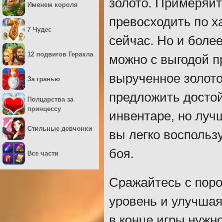
золото. Примеряйт
Именем короля
превосходить по х
7 Чудес
сейчас. Но и боле
12 подвигов Геракла
можно с выгодой п
вырученное золото 
За гранью
предложить досто
Полцарства за
принцессу
инвентаре, но луч
Стильные девчонки
вы легко воспольз
боя.
Все части
Сражайтесь с пор
уровень и улучшая 
в конце игры нужн