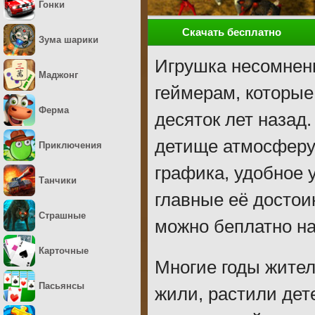
Гонки
Скачать бесплатно
Зума шарики
Игрушка несомнен
Маджонг
геймерам, которые
Ферма
десяток лет назад
детище атмосферу
Приключения
графика, удобное 
Танчики
главные её достои
Страшные
можно беплатно на
Карточные
Многие годы жител
Пасьянсы
жили, растили дет