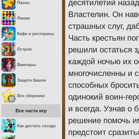
десятилетий назад
Пазлы
Властелин. Он нав
Линии
страшных слуг, да
Кафе и рестораны
Часть крестьян по
решили остаться зд
Остров
каждой ночью их о
Вампиры
многочисленны и с
Защита башни
способных бросить
одинокий воин-гер
Все сборники
и всегда. Узнав о 
Все части игр
решение помочь им
Как достать соседа
предстоит сразить