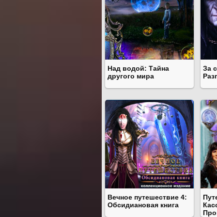
Над водой: Тайна
За 
другого мира
Раз
Вечное путешествие 4:
Пут
Обсидиановая книга
Кас
Про