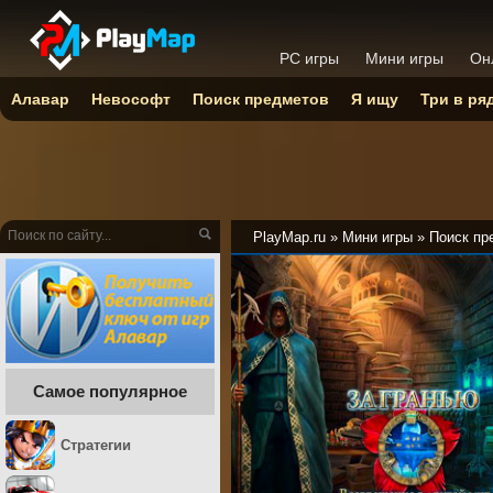
PC игры
Мини игры
Он
Алавар
Невософт
Поиск предметов
Я ищу
Три в ря
PlayMap.ru
»
Мини игры
»
Поиск пр
Самое популярное
Стратегии