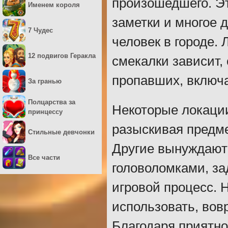
произошедшего. Эт
Именем короля
заметки и многое 
7 Чудес
человек в городе.
12 подвигов Геракла
смекалки зависит,
пропавших, включа
За гранью
Полцарства за
Некоторые локации
принцессу
разыскивая предме
Стильные девчонки
Другие вынуждают
Все части
головоломками, за
игровой процесс.
использовать, вовр
Благодаря приятно