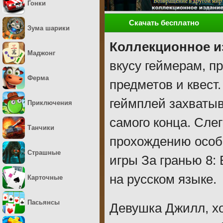
Гонки
Скачать бесплатно
Зума шарики
Коллекционное и
Маджонг
вкусу геймерам, п
Ферма
предметов и квес
геймплей захватыв
Приключения
самого конца. Сле
Танчики
прохождению особ
Страшные
игры За гранью 8:
на русском языке.
Карточные
Пасьянсы
Девушка Джилл, хо