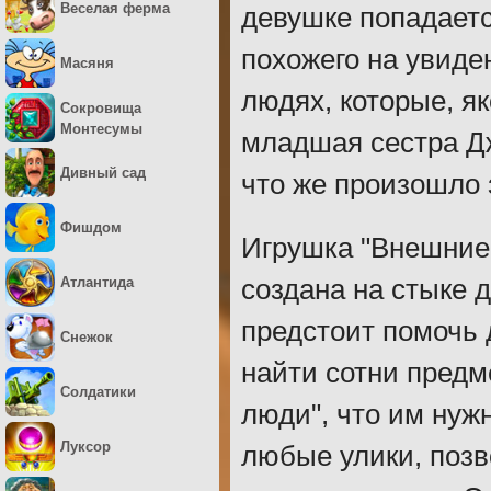
Веселая ферма
девушке попадаетс
похожего на увиде
Масяня
людях, которые, я
Сокровища
Монтесумы
младшая сестра Дж
Дивный сад
что же произошло 
Фишдом
Игрушка "Внешние
Атлантида
создана на стыке д
предстоит помочь 
Снежок
найти сотни предме
Солдатики
люди", что им нуж
Луксор
любые улики, поз