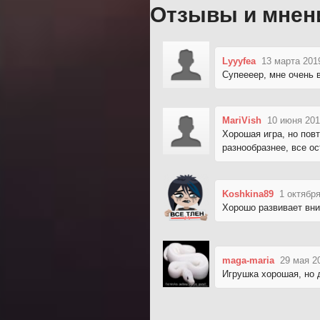
Отзывы и мнен
Lyyyfea
13 марта 201
Супеееер, мне очень 
MariVish
10 июня 201
Хорошая игра, но пов
разнообразнее, все ос
Koshkina89
1 октября
Хорошо развивает вни
maga-maria
29 мая 2
Игрушка хорошая, но д