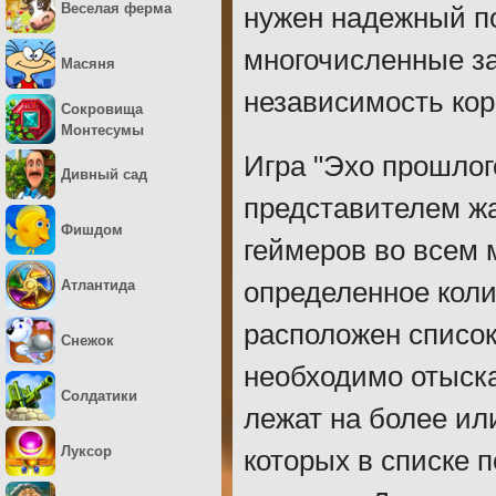
Веселая ферма
нужен надежный п
многочисленные за
Масяня
независимость кор
Сокровища
Монтесумы
Игра "Эхо прошлог
Дивный сад
представителем ж
Фишдом
геймеров во всем 
Атлантида
определенное коли
расположен список
Снежок
необходимо отыска
Солдатики
лежат на более ил
Луксор
которых в списке 