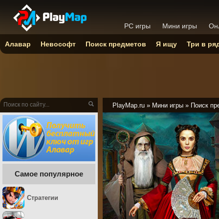
PC игры
Мини игры
Он
Алавар
Невософт
Поиск предметов
Я ищу
Три в ря
PlayMap.ru
»
Мини игры
»
Поиск пр
Самое популярное
Стратегии