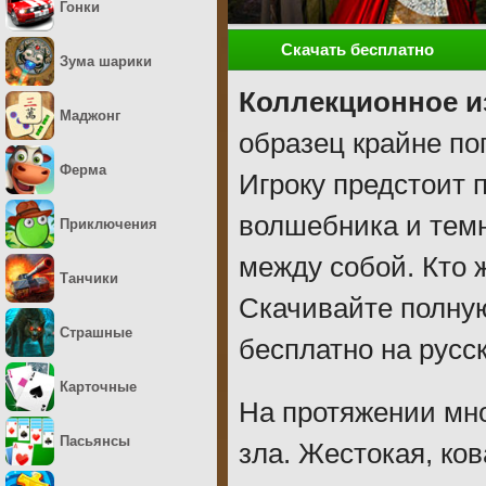
Гонки
Скачать бесплатно
Зума шарики
Коллекционное и
Маджонг
образец крайне по
Ферма
Игроку предстоит 
волшебника и темн
Приключения
между собой. Кто 
Танчики
Скачивайте полну
Страшные
бесплатно на русс
Карточные
На протяжении мно
Пасьянсы
зла. Жестокая, ко