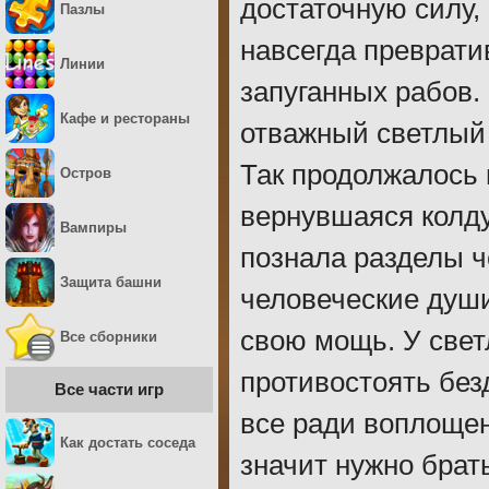
достаточную силу,
Пазлы
навсегда преврати
Линии
запуганных рабов. 
Кафе и рестораны
отважный светлый
Так продолжалось 
Остров
вернувшаяся колду
Вампиры
познала разделы 
Защита башни
человеческие душ
свою мощь. У свет
Все сборники
противостоять без
Все части игр
все ради воплощен
Как достать соседа
значит нужно брат