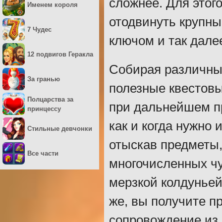
сложнее. Для этог
Именем короля
отодвинуть крупны
7 Чудес
ключом и так дале
12 подвигов Геракла
Собирая различны
За гранью
полезные квестовы
Полцарства за
при дальнейшем п
принцессу
как и когда нужно 
Стильные девчонки
отыскав предметы,
Все части
многочисленных чу
мерзкой колдуньей
же, вы получите п
сопровождение из 