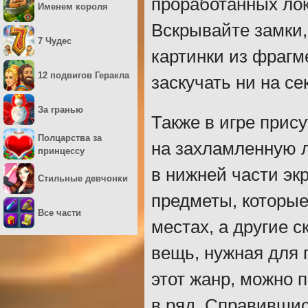
проработанных лок
Именем короля
Вскрывайте замки,
7 Чудес
картинки из фрагм
12 подвигов Геракла
заскучать ни на се
За гранью
Также в игре прис
Полцарства за
на захламленную л
принцессу
в нижней части экр
Стильные девчонки
предметы, которые
Все части
местах, а другие 
вещь, нужная для 
этот жанр, можно 
в ряд. Справившис