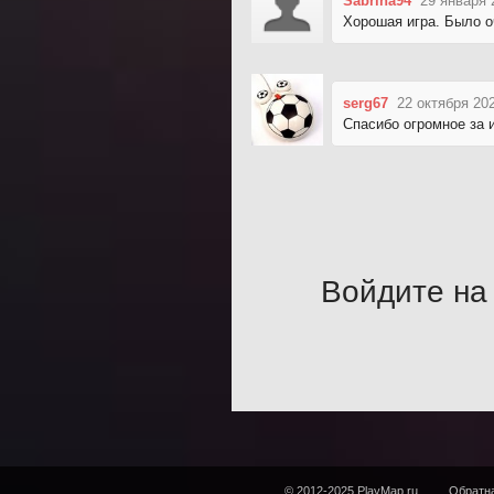
Sabrina94
29 января 
Хорошая игра. Было о
serg67
22 октября 20
Спасибо огромное за и
Войдите на 
© 2012-2025 PlayMap.ru
Обратна