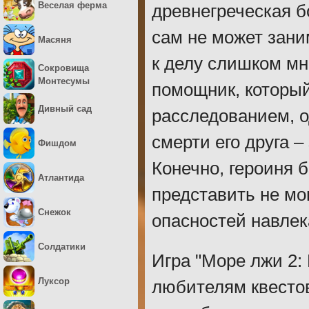
Веселая ферма
древнегреческая б
сам не может зани
Масяня
к делу слишком мн
Сокровища
Монтесумы
помощник, который
Дивный сад
расследованием, о
смерти его друга 
Фишдом
Конечно, героиня б
Атлантида
представить не мо
Снежок
опасностей навлек
Солдатики
Игра "Море лжи 2:
Луксор
любителям квестов