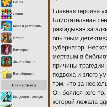
Пазлы
Главная героиня у
Линии
Блистательная се
Кафе и рестораны
разгадывая загадк
опытным детектива
Остров
губернатор. Неско
Вампиры
мертвым в библиот
Защита башни
причины трагедии 
подвоха и злого ум
Все сборники
том, что за нескол
Все части игр
Он боялся кого-то
Как достать соседа
которой лежала од