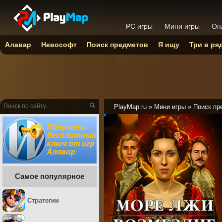
PC игры
Мини игры
Он
Алавар
Невософт
Поиск предметов
Я ищу
Три в ря
PlayMap.ru
»
Мини игры
»
Поиск пр
Самое популярное
Стратегии