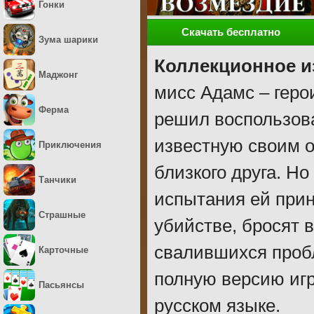
Гонки
Скачать бесплатно
Зума шарики
Коллекционное и
Маджонг
мисс Адамс – геро
Ферма
решил воспользова
известную своим о
Приключения
близкого друга. Но
Танчики
испытания ей прин
Страшные
убийстве, бросят 
свалившихся пробл
Карточные
полную версию игр
Пасьянсы
русском языке.