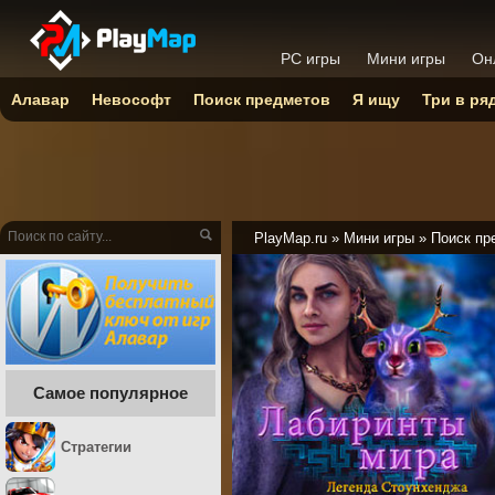
PC игры
Мини игры
Он
Алавар
Невософт
Поиск предметов
Я ищу
Три в ря
PlayMap.ru
»
Мини игры
»
Поиск пр
Самое популярное
Стратегии