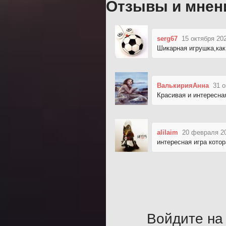
Отзывы и мнен
serg67
15 октября 202
Шикарная игрушка,как 
ВалькирияАнна
31 о
Красивая и интересная
alilaim
20 февраля 20
интересная игра кото
Войдите на 