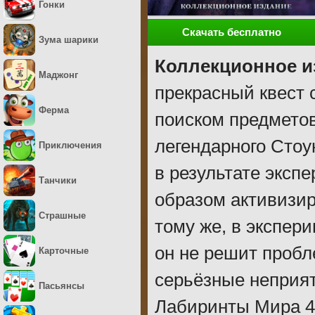
Гонки
Скачать бесплатно
Зума шарики
Коллекционное и
Маджонг
прекрасный квест 
Ферма
поиском предметов
легендарного Стоу
Приключения
в результате эксп
Танчики
образом активизир
Страшные
тому же, в экспер
он не решит пробл
Карточные
серьёзные неприят
Пасьянсы
Лабиринты Мира 4: