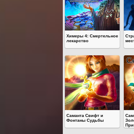
Химеры 4: Смертельное
Стр
лекарство
мес
Саманта Свифт и
Сам
Фонтаны Судьбы
Зол
При