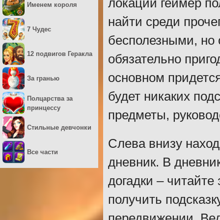
локаций геймер по
Именем короля
найти среди проче
7 Чудес
бесполезными, но 
12 подвигов Геракла
обязательно приго
основном придется 
За гранью
будет никаких под
Полцарства за
принцессу
предметы, руковод
Стильные девчонки
Слева внизу наход
Все части
дневник. В дневни
догадки – читайте 
получить подсказк
передвижении. Вед