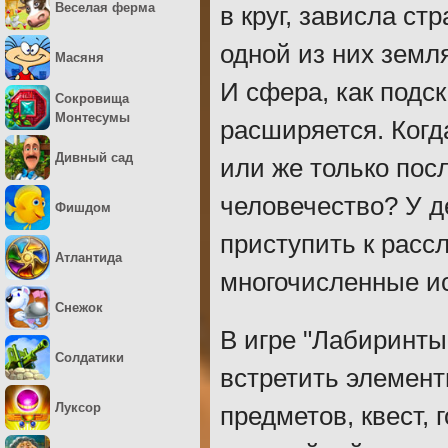
Веселая ферма
в круг, зависла ст
одной из них земля
Масяня
И сфера, как подс
Сокровища
Монтесумы
расширяется. Когд
Дивный сад
или же только посл
человечество? У д
Фишдом
приступить к расс
Атлантида
многочисленные и
Снежок
В игре "Лабиринты
Солдатики
встретить элемент
Луксор
предметов, квест,