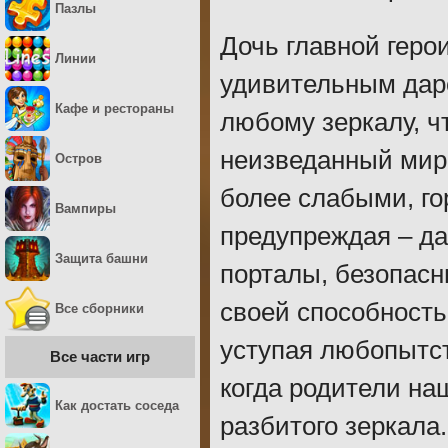
Пазлы
Дочь главной геро
Линии
удивительным даро
Кафе и рестораны
любому зеркалу, ч
неизведанный мир.
Остров
более слабыми, го
Вампиры
предупреждая – да
Защита башни
порталы, безопасн
своей способность
Все сборники
уступая любопытст
Все части игр
когда родители на
Как достать соседа
разбитого зеркала.