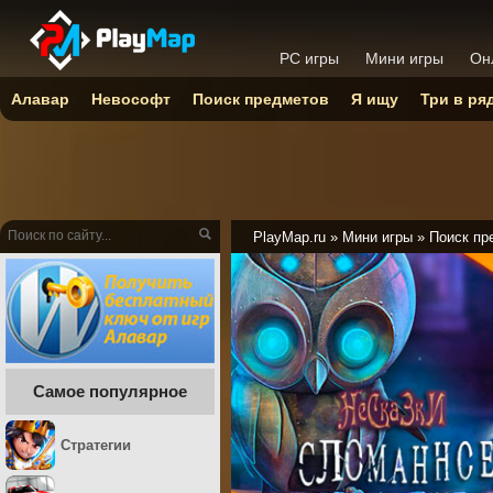
PC игры
Мини игры
Он
Алавар
Невософт
Поиск предметов
Я ищу
Три в ря
PlayMap.ru
»
Мини игры
»
Поиск пр
Самое популярное
Стратегии