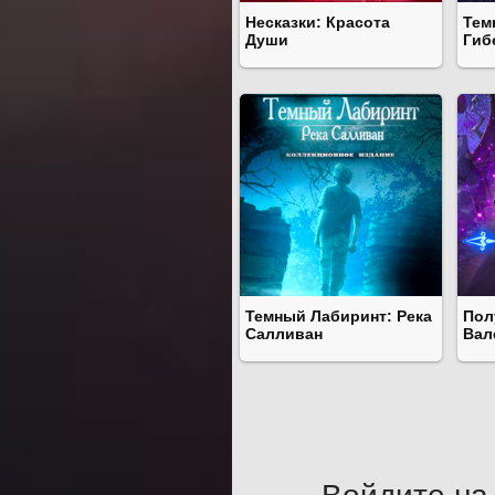
Несказки: Красота
Тем
Души
Гиб
Темный Лабиринт: Река
Пол
Салливан
Вал