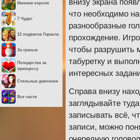
внизу экрана появл
Именем короля
что необходимо на
7 Чудес
разнообразные гол
12 подвигов Геракла
прохождение. Игро
чтобы разрушить м
За гранью
табуретку и выпол
Полцарства за
принцессу
интересных задан
Стильные девчонки
Справа внизу нахо
Все части
заглядывайте туда
записывать всё, чт
записи, можно пон
очередную головол