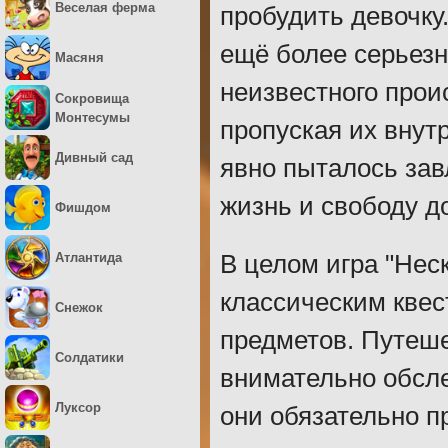
Веселая ферма
пробудить девочку
ещё более серьезн
Масяня
неизвестного прои
Сокровища
Монтесумы
пропуская их внут
Дивный сад
явно пыталось зав
жизнь и свободу до
Фишдом
Атлантида
В целом игра "Нес
классическим кве
Снежок
предметов. Путеше
Солдатики
внимательно обсл
Луксор
они обязательно п