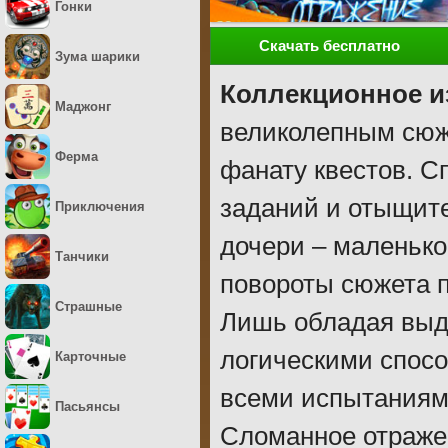
Гонки
Скачать бесплатно
Зума шарики
Коллекционное и
Маджонг
великолепным сюж
Ферма
фанату квестов. С
заданий и отыщите
Приключения
дочери – маленьк
Танчики
повороты сюжета п
Страшные
Лишь обладая вы
логическими спосо
Карточные
всеми испытаниями
Пасьянсы
Сломанное отражен