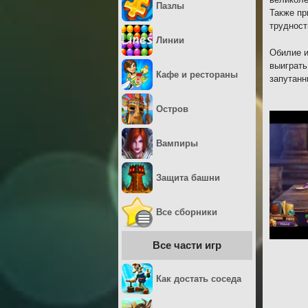
Пазлы
Также пр
трудност
Линии
Обилие и
выиграть
Кафе и рестораны
запутанн
Остров
Вампиры
Защита башни
Все сборники
Все части игр
Как достать соседа