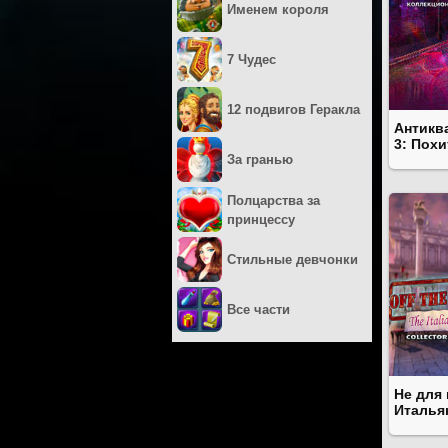
Именем короля
7 Чудес
12 подвигов Геракла
Антикв
3: Пох
За гранью
Полцарства за
принцессу
Стильные девчонки
Все части
Не для 
Италья