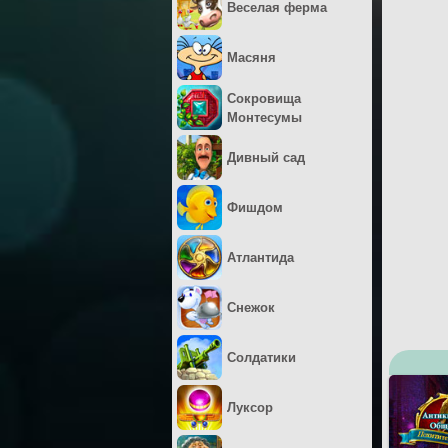
Веселая ферма
Масяня
Сокровища
Монтесумы
Дивный сад
Фишдом
Атлантида
Снежок
Солдатики
Луксор