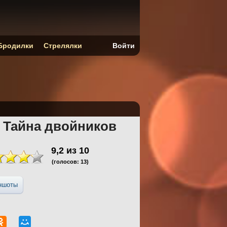
Бродилки
Стрелялки
Войти
 Тайна двойников
9,2
из
10
(голосов:
13
)
ншоты