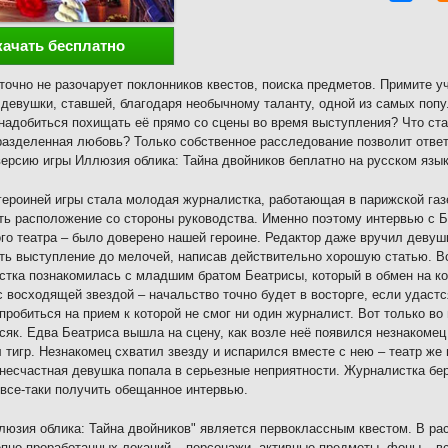
качать бесплатно
точно не разочарует поклонников квестов, поиска предметов. Примите у
девушки, ставшей, благодаря необычному таланту, одной из самых попу
надобиться похищать её прямо со сцены во время выступления? Что ста
разделенная любовь? Только собственное расследование позволит ответ
ерсию игры Иллюзия облика: Тайна двойников беплатно на русском язык
героиней игры стала молодая журналистка, работающая в парижской газ
ть расположение со стороны руководства. Именно поэтому интервью с 
го театра – было доверено нашей героине. Редактор даже вручил девушк
ть выступление до мелочей, написав действительно хорошую статью. В
тка познакомилась с младшим братом Беатрисы, который в обмен на к
с восходящей звездой – начальство точно будет в восторге, если удаст
пробиться на прием к которой не смог ни один журналист. Вот только в
сяк. Едва Беатриса вышла на сцену, как возле неё появился незнакомец
 тигр. Незнакомец схватил звезду и испарился вместе с нею – театр же
несчастная девушка попала в серьезные неприятности. Журналистка бер
 все-таки получить обещанное интервью.
люзия облика: Тайна двойников" является первоклассным квестом. В р
пно проработанных локаций – персонажи, активные предметы, фоны – в