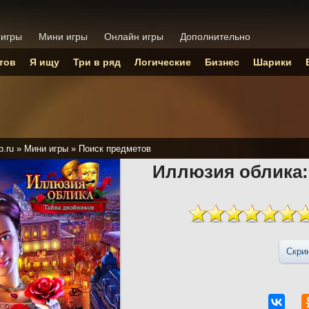
 игры
Мини игры
Онлайн игры
Дополнительно
тов
Я ищу
Три в ряд
Логические
Бизнес
Шарики
p.ru
»
Мини игры
»
Поиск предметов
Иллюзия облика:
Скри