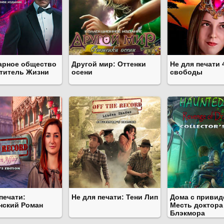
арное общество
Другой мир: Оттенки
Не для печати 
ититель Жизни
осени
свободы
печати:
Не для печати: Тени Лип
Дома с привид
нский Роман
Месть доктора
Блэкмора