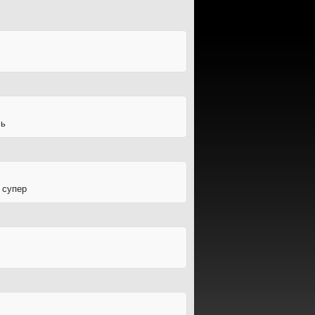
сь
 супер