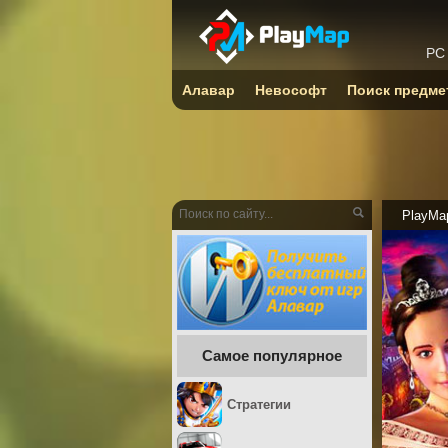
PC
Алавар
Невософт
Поиск предме
PlayMa
Самое популярное
Стратегии