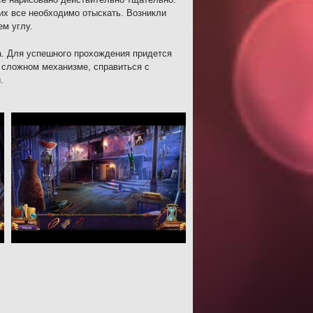
их все необходимо отыскать. Возникли
ем углу.
а. Для успешного прохождения придется
в сложном механизме, справиться с
.