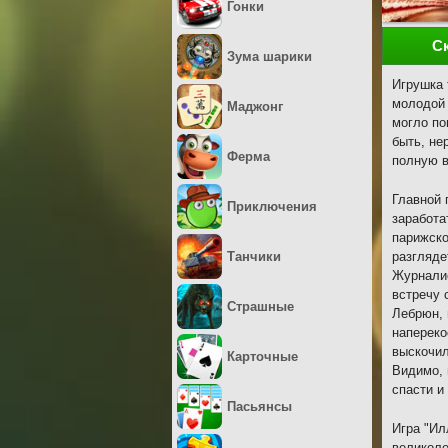
Гонки
С
Зума шарики
Игрушка 
молодой 
Маджонг
могло по
быть, не
Ферма
полную в
Главной 
Приключения
заработа
парижско
Танчики
разгляде
Журналис
встречу 
Страшные
Лебрюн, 
напереко
выскочил
Карточные
Видимо, 
спасти и
Пасьянсы
Игра "Ил
великоле