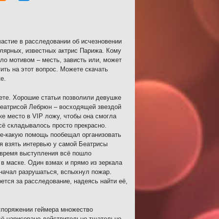
частие в расследовании об исчезновении
лярных, известных актрис Парижа. Кому
ло мотивом – месть, зависть или, может
ить на этот вопрос. Можете скачать
е.
ете. Хорошие статьи позволили девушке
Беатрисой Лебрюн – восходящей звездой
е место в VIP ложу, чтобы она смогла
сё складывалось просто прекрасно.
ое-какую помощь пообещал организовать
ся взять интервью у самой Беатрисы
о время выступления всё пошло
 в маске. Один взмах и прямо из зеркала
 начал разрушаться, вспыхнул пожар.
ется за расследование, надеясь найти её,
аспоряжении геймера множество
сё нарисовано действительно тщательно.