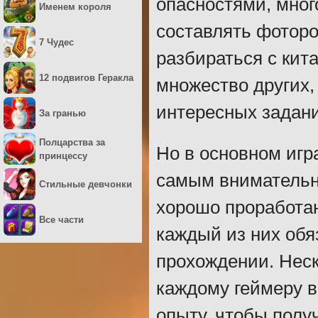
опасностями, мно
Именем короля
составлять фоторо
7 Чудес
разбираться с ки
12 подвигов Геракла
множество других,
интересных задан
За гранью
Полцарства за
Но в основном игр
принцессу
самым внимательн
Стильные девчонки
хорошо проработан
Все части
каждый из них об
прохождении. Нес
каждому геймеру 
опыту, чтобы полу