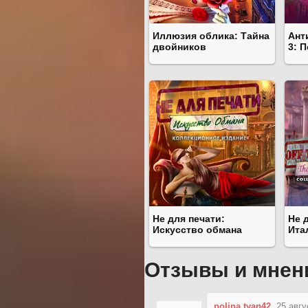
Иллюзия облика: Тайна
Ант
двойников
3: 
Не для печати:
Не 
Искусство обмана
Ита
Отзывы и мнен
polina.tyan42
25 авгу