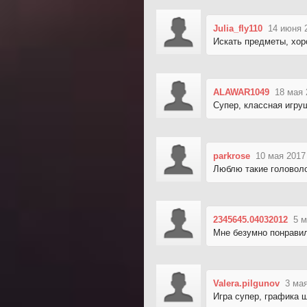
Julia_fly110
14 июня 
Искать предметы, хор
ALAWAR1049
18 мая 
Супер, классная игруш
parkrose
10 мая 2017
Люблю такие головоло
2345645.04032012
5 м
Мне безумно понравил
Valera.pilgunov
3 мая
Игра супер, графика ш