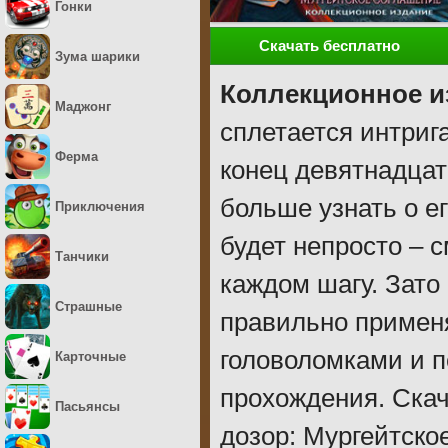
Гонки
Скачать бесплатно
Зума шарики
Коллекционное и
Маджонг
сплетается интриг
Ферма
конец девятнадцат
больше узнать о е
Приключения
будет непросто – 
Танчики
каждом шагу. Зато
Страшные
правильно примен
головоломками и п
Карточные
прохождения. Ска
Пасьянсы
дозор: Мургейтско