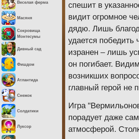
Веселая ферма
спешит в указанно
видит огромное че
Масяня
дядю. Лишь благод
Сокровища
Монтесумы
удается победить 
Дивный сад
изранен – лишь ус
он погибает. Види
Фишдом
возникших вопросо
Атлантида
главный герой не 
Снежок
Игра "Вермильонов
Солдатики
порадует даже сам
Луксор
атмосферой. Стол