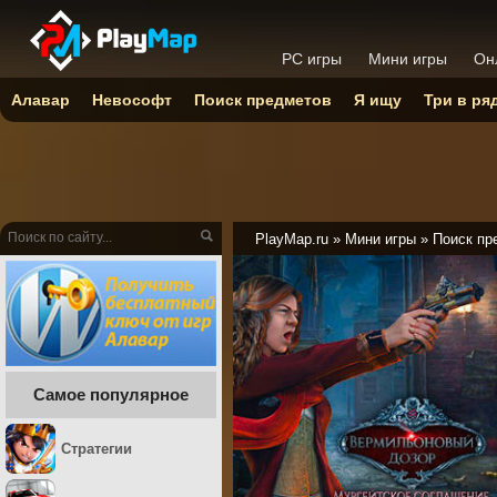
PC игры
Мини игры
Он
Алавар
Невософт
Поиск предметов
Я ищу
Три в ря
PlayMap.ru
»
Мини игры
»
Поиск пр
Самое популярное
Стратегии