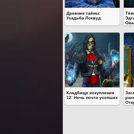
Древние тайны:
Тём
Усадьба Локвуд
Эдг
Ова
Кладбище искупления
Заг
12: Ночь почти усопших
рас
Отк