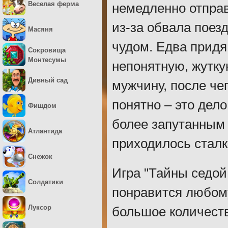
Веселая ферма
немедленно отправ
из-за обвала поез
Масяня
чудом. Едва придя
Сокровища
Монтесумы
непонятную, жутку
Дивный сад
мужчину, после че
понятно – это дел
Фишдом
более запутанным 
Атлантида
приходилось сталк
Снежок
Игра "Тайны седой
Солдатики
понравится любому
Луксор
большое количеств