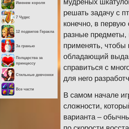
мудреных шкатулок
Именем короля
решать задачу с пт
7 Чудес
конечно, в первую
12 подвигов Геракла
разные предметы, 
применять, чтобы 
За гранью
обладающий выдаю
Полцарства за
принцессу
справиться с мног
Стильные девчонки
для него разработч
Все части
В самом начале иг
сложности, которы
варианта – обычн
по скорости восст