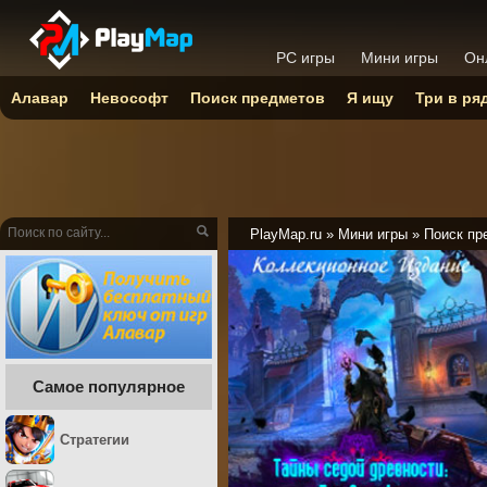
PC игры
Мини игры
Он
Алавар
Невософт
Поиск предметов
Я ищу
Три в ря
PlayMap.ru
»
Мини игры
»
Поиск пр
Самое популярное
Стратегии