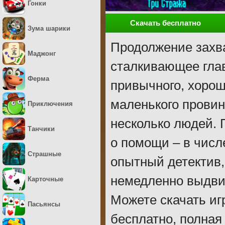
Гонки
Скачать бесплатно
Зума шарики
Продолжение захв
Маджонг
сталкивающее гла
Ферма
привычного, хорош
маленького провин
Приключения
несколько людей. 
Танчики
о помощи – в числ
Страшные
опытный детектив,
немедленно выдвиг
Карточные
Можете скачать иг
Пасьянсы
бесплатно, полная