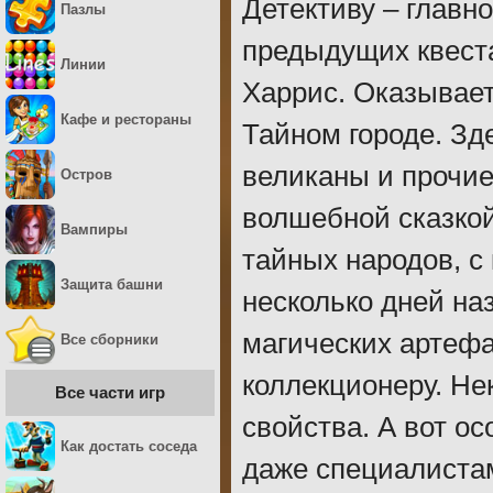
Детективу – главн
Пазлы
предыдущих квеста
Линии
Харрис. Оказывает
Кафе и рестораны
Тайном городе. Зд
великаны и прочие
Остров
волшебной сказкой
Вампиры
тайных народов, с
Защита башни
несколько дней на
магических артеф
Все сборники
коллекционеру. Не
Все части игр
свойства. А вот о
Как достать соседа
даже специалистам