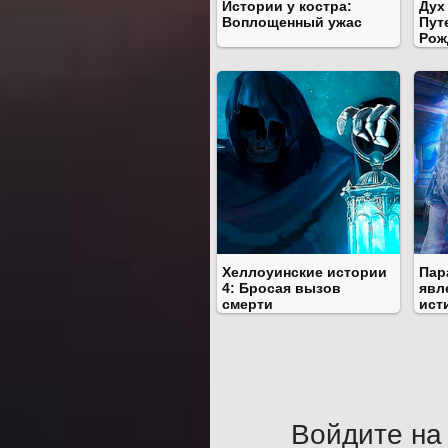
Истории у костра:
Дух
Воплощенный ужас
Пут
Рож
Хеллоуинские истории
Пар
4: Бросая вызов
явл
смерти
ист
Войдите на 