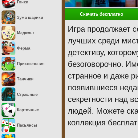
Гонки
Скачать бесплатно
Зума шарики
Игра продолжает с
Маджонг
лучших среди мист
Ферма
детективу, которо
безоговорочно. Им
Приключения
странное и даже р
Танчики
появившиеся неда
Страшные
секретности над в
людей. Можете ска
Карточные
коллекция бесплат
Пасьянсы