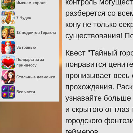
контроль могущест
Именем короля
разберется со все
7 Чудес
кону не только сек
12 подвигов Геракла
существования! По
За гранью
Квест "Тайный гор
Полцарства за
понравится ценит
принцессу
пронизывает весь 
Стильные девчонки
прохождения. Раск
Все части
узнавайте больше 
и скрытого от гла
городского фентез
геймеров.