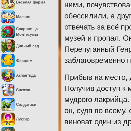
Веселая ферма
ними, почувствова
обессилили, а дру
Масяня
отвечать за всё п
Сокровища
Монтесумы
музей и пропал. О
Дивный сад
Перепуганный Генр
заблаговременно п
Фишдом
Атлантида
Прибыв на место, 
Получив доступ к 
Снежок
мудрого лакрийца.
Солдатики
он, судя по всему,
Луксор
виноват один из д