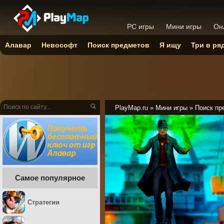
PC игры
Мини игры
Он
Алавар
Невософт
Поиск предметов
Я ищу
Три в ря
PlayMap.ru
»
Мини игры
»
Поиск пр
Самое популярное
Стратегии