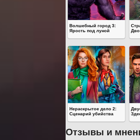
Волшебный город 3:
Стр
Ярость под луной
Дво
Нераскрытое дело 2:
Дву
Сценарий убийства
Зде
Отзывы и мнен