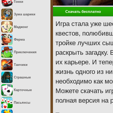
Гонки
Скачать бесплатно
Зума шарики
Игра стала уже ше
Маджонг
квестов, полюбив
Ферма
тройке лучших сы
раскрыть загадку.
Приключения
их карьере. И тепе
Танчики
жизнь одного из ни
Страшные
необходимо как мож
Можете скачать иг
Карточные
полная версия на 
Пасьянсы