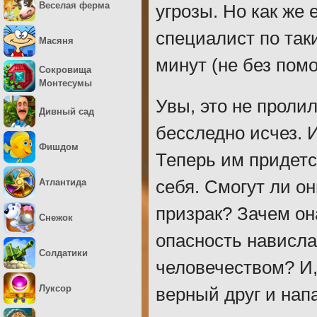
Веселая ферма
угрозы. Но как же 
специалист по так
Масяня
минут (не без помо
Сокровища
Монтесумы
Увы, это не проли
Дивный сад
бесследно исчез. 
Фишдом
Теперь им придетс
Атлантида
себя. Смогут ли о
призрак? Зачем он
Снежок
опасность нависла
Солдатики
человечеством? И,
Луксор
верный друг и нап