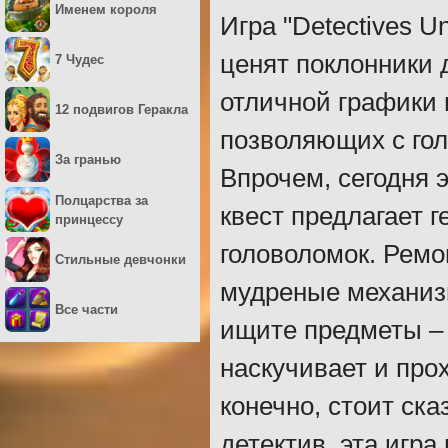
Именем короля
Игра "Detectives U
ценят поклонники 
7 Чудес
отличной графики 
12 подвигов Геракла
позволяющих с гол
За гранью
Впрочем, сегодня э
Полцарства за
квест предлагает 
принцессу
головоломок. Ремо
Стильные девчонки
мудреные механиз
Все части
ищите предметы – 
наскучивает и про
конечно, стоит ска
детектив, эта игра