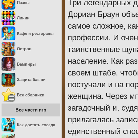
Три легендарных д
Пазлы
Дориан Браун объе
Линии
самое сложное, ка
Кафе и рестораны
профессии. И очен
таинственные щуп
Остров
население. Как раз
Вампиры
своем штабе, чтоб
Защита башни
постучали и на по
женщина. Через мг
Все сборники
загадочный и, судя
Все части игр
прилагалась записк
Как достать соседа
единственный спос