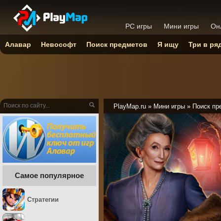
PC игры
Мини игры
Он
Алавар
Невософт
Поиск предметов
Я ищу
Три в ря
PlayMap.ru
»
Мини игры
»
Поиск пр
Самое популярное
Стратегии