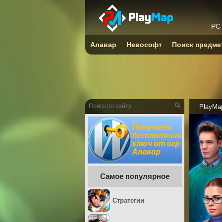
PC
Алавар
Невософт
Поиск предме
PlayMa
Самое популярное
Стратегии