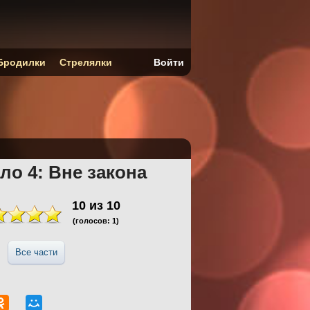
Бродилки
Стрелялки
Войти
ло 4: Вне закона
10
из
10
(голосов:
1
)
Все части