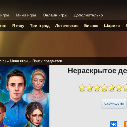
 игры
Мини игры
Онлайн игры
Дополнительно
тов
Я ищу
Три в ряд
Логические
Бизнес
Шарики
p.ru
»
Мини игры
»
Поиск предметов
Нераскрытое де
Скриншоты