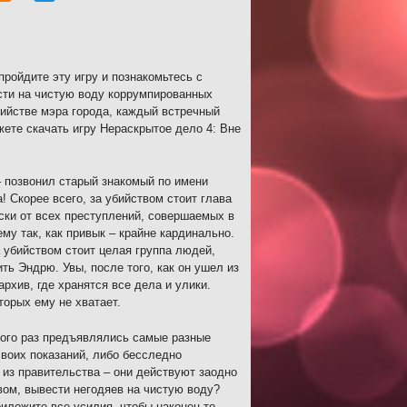
пройдите эту игру и познакомьтесь с
сти на чистую воду коррумпированных
бийстве мэра города, каждый встречный
ете скачать игру Нераскрытое дело 4: Вне
 позвонил старый знакомый по имени
 Скорее всего, за убийством стоит глава
ски от всех преступлений, совершаемых в
му так, как привык – крайне кардинально.
 убийством стоит целая группа людей,
ть Эндрю. Увы, после того, как он ушел из
рхив, где хранятся все дела и улики.
орых ему не хватает.
ного раз предъявлялись самые разные
своих показаний, либо бесследно
 из правительства – они действуют заодно
вом, вывести негодяев на чистую воду?
риложите все усилия, чтобы наконец-то