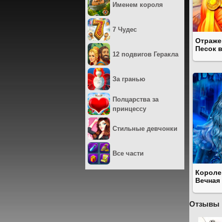
Именем короля
7 Чудес
Отраже
Песок 
12 подвигов Геракла
За гранью
Полцарства за
принцессу
Стильные девчонки
Все части
Короле
Вечная
Отзывы 