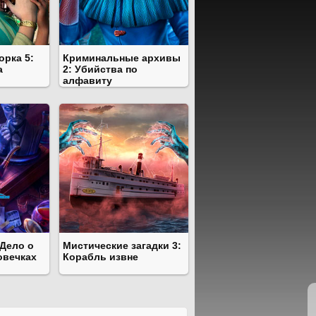
орка 5:
Криминальные архивы
а
2: Убийства по
алфавиту
 Дело о
Мистические загадки 3:
овечках
Корабль извне