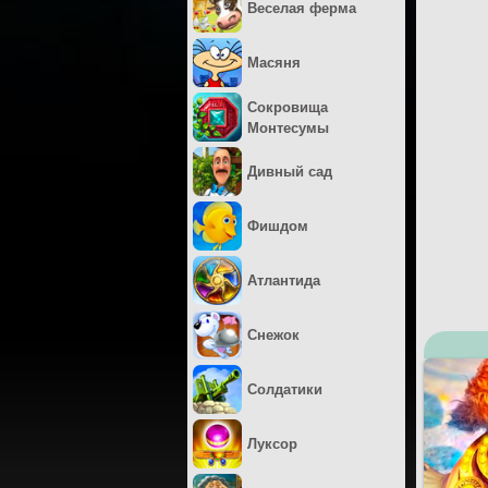
Веселая ферма
Масяня
Сокровища
Монтесумы
Дивный сад
Фишдом
Атлантида
Снежок
Солдатики
Луксор