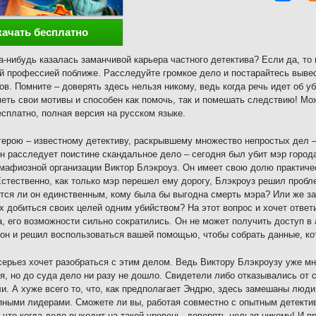
качать бесплатно
а-нибудь казалась заманчивой карьера частного детектива? Если да, то 
й профессией поближе. Расследуйте громкое дело и постарайтесь выве
ов. Помните – доверять здесь нельзя никому, ведь когда речь идет об у
еть свои мотивы и способен как помочь, так и помешать следствию! Мож
есплатно, полная версия на русском языке.
ерою – известному детективу, раскрывшему множество непростых дел –
н расследует поистине скандальное дело – сегодня был убит мэр города!
мафиозной организации Виктор Блэкроуз. Он имеет свою долю практиче
Естественно, как только мэр перешел ему дорогу, Блэкроуз решил пробле
тся ли он единственным, кому была бы выгодна смерть мэра? Или же за
 добиться своих целей одним убийством? На этот вопрос и хочет ответи
а, его возможности сильно сократились. Он не может получить доступ в а
он и решил воспользоваться вашей помощью, чтобы собрать данные, кот
ерьез хочет разобраться с этим делом. Ведь Виктору Блэкроузу уже м
я, но до суда дело ни разу не дошло. Свидетели либо отказывались от 
и. А хуже всего то, что, как предполагает Эндрю, здесь замешаны люди
пными лидерами. Сможете ли вы, работая совместно с опытным детекти
 что когда дело выходит на такой уровень, доверять нельзя никому! И п