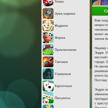
Гонки
С
Зума шарики
Вам когд
непросто
Маджонг
чиновник
может им
Ферма
закона б
Нашему г
Приключения
Эндре. О
местной 
Танчики
городе. 
Но являе
решивших
Страшные
агентств
Поэтому 
Карточные
Эндрю вс
обвинени
Пасьянсы
пропадал
с престу
Помните,