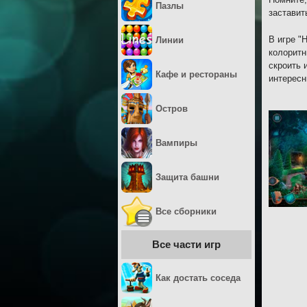
Пазлы
заставит
В игре "
Линии
колоритн
скроить 
Кафе и рестораны
интерес
Остров
Вампиры
Защита башни
Все сборники
Все части игр
Как достать соседа