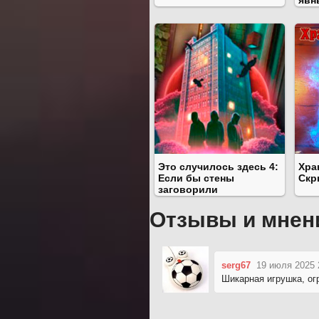
Это случилось здесь 4:
Хра
Если бы стены
Скр
заговорили
Отзывы и мнен
serg67
19 июля 2025 
Шикарная игрушка, огр