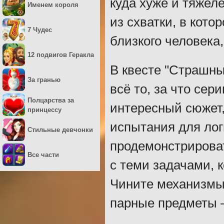
куда хуже и тяжел
Именем короля
из схватки, в кото
7 Чудес
близкого человека,
12 подвигов Геракла
В квесте "Страшны
За гранью
всё то, за что сер
Полцарства за
интересный сюжет,
принцессу
испытания для лог
Стильные девчонки
продемонстрирова
Все части
с теми задачами, 
Чините механизмы
парные предметы –