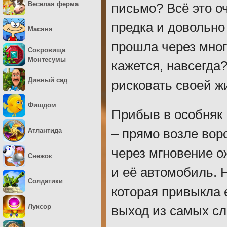
Веселая ферма
письмо? Всё это о
предка и довольно
Масяня
прошла через мног
Сокровища
Монтесумы
кажется, навсегда
Дивный сад
рисковать своей 
Фишдом
Прибыв в особняк 
Атлантида
– прямо возле вор
через мгновение о
Снежок
и её автомобиль. Н
Солдатики
которая привыкла 
Луксор
выход из самых с