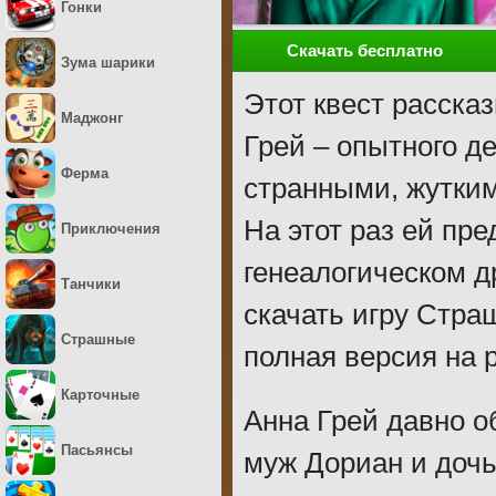
Гонки
Скачать бесплатно
Зума шарики
Этот квест расска
Маджонг
Грей – опытного д
Ферма
странными, жутки
На этот раз ей пр
Приключения
генеалогическом д
Танчики
скачать игру Стра
Страшные
полная версия на 
Карточные
Анна Грей давно 
Пасьянсы
муж Дориан и доч