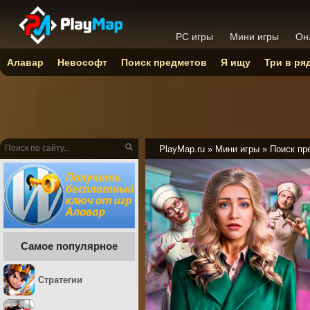
PC игры
Мини игры
Он
Алавар
Невософт
Поиск предметов
Я ищу
Три в ря
PlayMap.ru
»
Мини игры
»
Поиск пр
Самое популярное
Стратегии