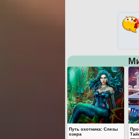
М
Путь охотника: Слезы
Про
озера
Тай
явн