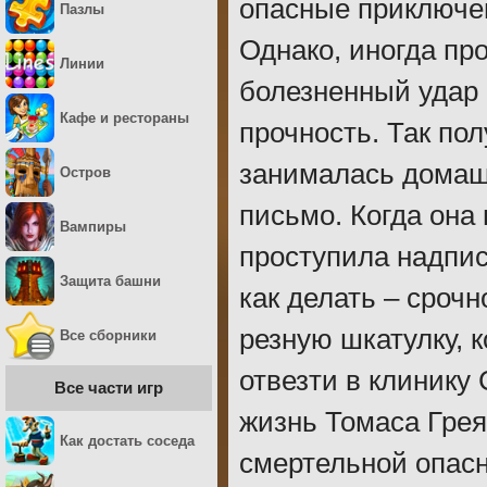
опасные приключен
Пазлы
Однако, иногда пр
Линии
болезненный удар 
Кафе и рестораны
прочность. Так пол
занималась домаш
Остров
письмо. Когда она 
Вампиры
проступила надпись
Защита башни
как делать – сроч
резную шкатулку, 
Все сборники
отвезти в клинику 
Все части игр
жизнь Томаса Грея
Как достать соседа
смертельной опасн