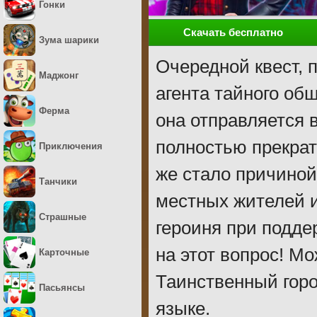
Гонки
Скачать бесплатно
Зума шарики
Очередной квест, 
Маджонг
агента тайного общ
Ферма
она отправляется 
полностью прекра
Приключения
же стало причиной
Танчики
местных жителей и
Страшные
героиня при подде
на этот вопрос! Мо
Карточные
Таинственный горо
Пасьянсы
языке.