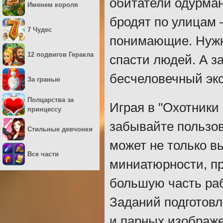
обитатели одурма
Именем короля
бродят по улицам 
7 Чудес
понимающие. Нужн
12 подвигов Геракла
спасти людей. А за
бесчеловечный эк
За гранью
Полцарства за
Играя в "Охотники 
принцессу
забывайте пользо
Стильные девчонки
может не только в
Все части
миниатюрности, пр
большую часть ра
Заданий подготовл
и парных изображ