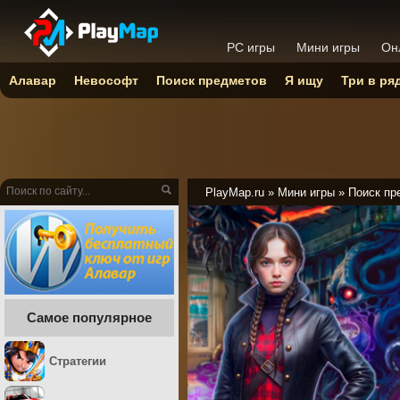
PC игры
Мини игры
Он
Алавар
Невософт
Поиск предметов
Я ищу
Три в ря
PlayMap.ru
»
Мини игры
»
Поиск пр
Самое популярное
Стратегии