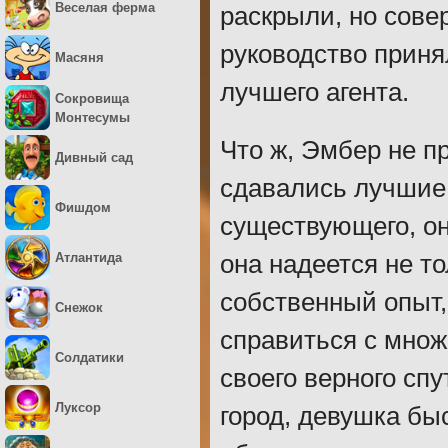
Веселая ферма
раскрыли, но сове
руководство приня
Масяня
лучшего агента.
Сокровища
Монтесумы
Что ж, Эмбер не п
Дивный сад
сдавались лучшие
Фишдом
существующего, он
Атлантида
она надеется не т
собственный опыт,
Снежок
справиться с множ
Солдатики
своего верного сп
Луксор
город, девушка бы