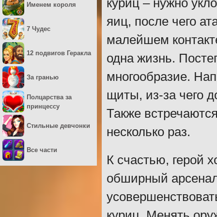
куриц – нужно укло
Именем короля
яиц, после чего ат
7 Чудес
малейшем контакте
12 подвигов Геракла
одна жизнь. Постеп
многообразие. На
За гранью
щиты, из-за чего д
Полцарства за
принцессу
Также встречаются
Стильные девчонки
несколько раз.
Все части
К счастью, герой х
обширный арсенал
усовершенствовать
куриц. Менять ору