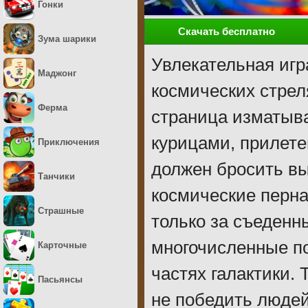
Гонки
Скачать бесплатно
Зума шарики
Увлекательная иг
Маджонг
космических стрел
Ферма
страница изматыв
курицами, прилете
Приключения
должен бросить вы
Танчики
космические перна
Страшные
только за съеденн
многочисленные по
Карточные
частях галактики.
Пасьянсы
не победить людей