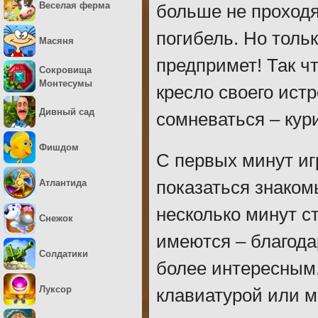
Веселая ферма
больше не проходя
погибель. Но тольк
Масяня
предпримет! Так чт
Сокровища
Монтесумы
кресло своего ист
Дивный сад
сомневаться – кур
Фишдом
С первых минут иг
Атлантида
показаться знаком
несколько минут с
Снежок
имеются – благода
Солдатики
более интересным.
Луксор
клавиатурой или м