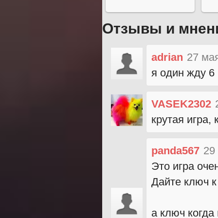
Отзывы и мнен
adrian
27 ма
я один жду 6 
VASEK2302
крутая игра,
panda567
29
Это игра очен
Дайте ключ к
а ключ когда