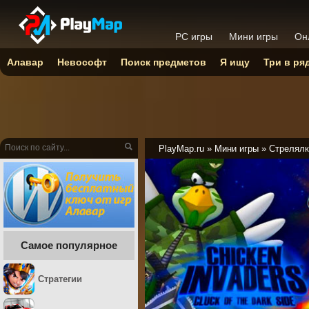
PC игры
Мини игры
Он
Алавар
Невософт
Поиск предметов
Я ищу
Три в ря
PlayMap.ru
»
Мини игры
»
Стрелялк
Самое популярное
Стратегии