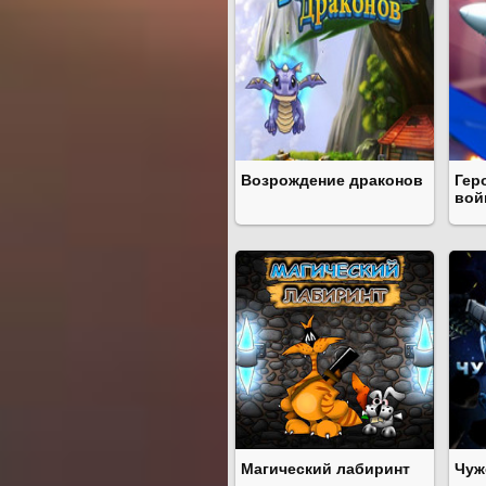
Возрождение драконов
Гер
вой
Магический лабиринт
Чуж