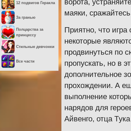
ворота, устраняйт
12 подвигов Геракла
маяки, сражайтесь 
За гранью
Приятно, что игра
Полцарства за
принцессу
некоторые являютс
Стильные девчонки
продвинуться по с
Все части
пропускать, но в э
дополнительное зо
прохождении. А ещ
выполнение котор
нарядов для герое
Айвенго, отца Тука