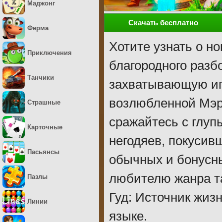
Маджонг
Скачать бесплатно
Ферма
Хотите узнать о н
Приключения
благородного разбо
Танчики
захватывающую игр
возлюбленной Мэр
Страшные
сражайтесь с глуп
Карточные
негодяев, покусив
Пасьянсы
обычных и бонусн
любителю жанра т
Пазлы
Гуд: Источник жиз
Линии
языке.