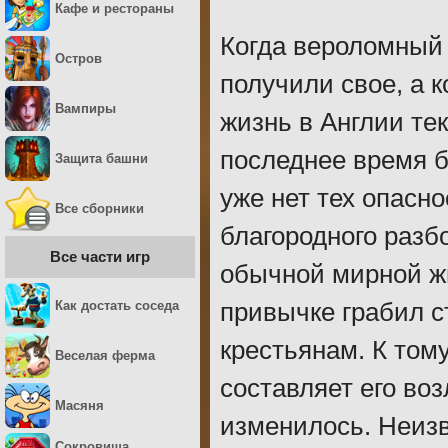
Кафе и рестораны
Когда вероломный
Остров
получили свое, а 
Вампиры
жизнь в Англии те
последнее время б
Защита башни
уже нет тех опасн
Все сборники
благородного разб
Все части игр
обычной мирной жи
Как достать соседа
привычке грабил с
крестьянам. К том
Веселая ферма
составляет его во
Масяня
изменилось. Неизв
Сокровища