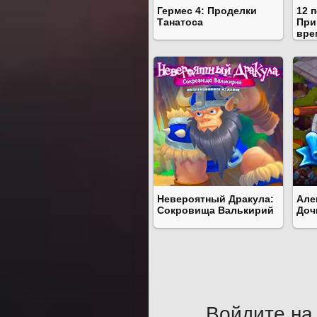
Гермес 4: Проделки
12 
Танатоса
При
вре
Невероятный Дракула:
Але
Сокровища Валькирий
Доч
Войдите на 