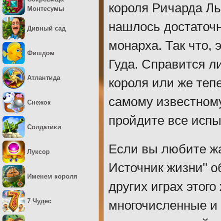
короля Ричарда Ль
Монтесумы
нашлось достаточн
Дивный сад
монарха. Так что,
Фишдом
Гуда. Справится л
Атлантида
короля или же теп
самому известном
Снежок
пройдите все испыт
Солдатики
Если вы любите жа
Луксор
Источник жизни" о
Именем короля
других играх этого
7 Чудес
многочисленные и