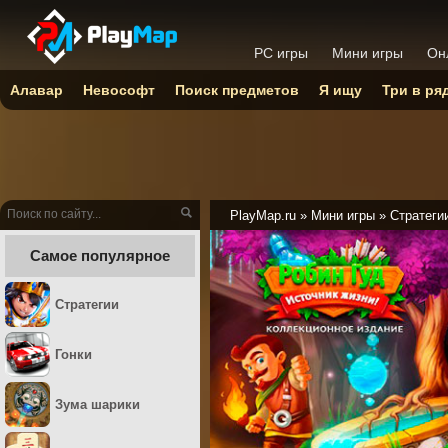
PC игры
Мини игры
Он
Алавар
Невософт
Поиск предметов
Я ищу
Три в ря
PlayMap.ru
»
Мини игры
»
Стратеги
Самое популярное
Стратегии
Гонки
Зума шарики