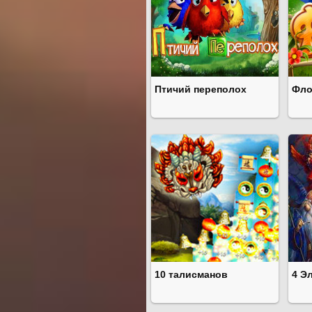
Птичий переполох
Фло
10 талисманов
4 Э