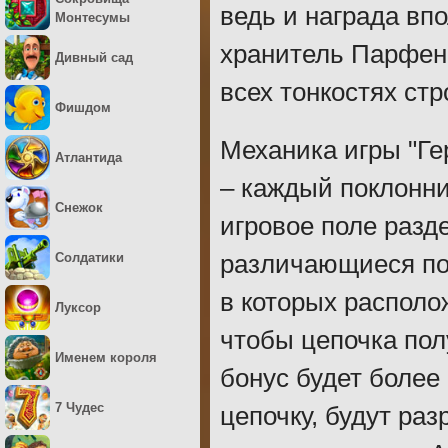
ведь и награда вп
Монтесумы
хранитель Парфено
Дивный сад
всех тонкостях стр
Фишдом
Механика игры "Г
Атлантида
– каждый поклонни
Снежок
игровое поле разд
Солдатики
различающиеся по 
в которых распол
Луксор
чтобы цепочка пол
Именем короля
бонус будет более
7 Чудес
цепочку, будут ра