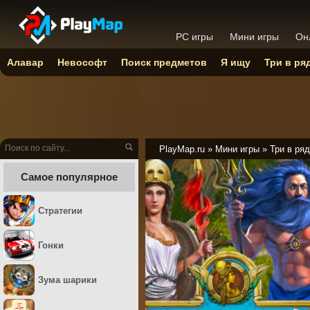
PC игры
Мини игры
Он
Алавар
Невософт
Поиск предметов
Я ищу
Три в ря
PlayMap.ru
»
Мини игры
»
Три в ряд
Самое популярное
Стратегии
Гонки
Зума шарики