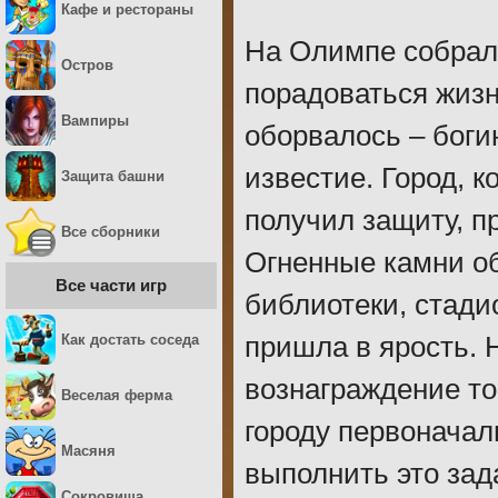
Кафе и рестораны
На Олимпе собрали
Остров
порадоваться жизн
Вампиры
оборвалось – бог
известие. Город, к
Защита башни
получил защиту, п
Все сборники
Огненные камни об
Все части игр
библиотеки, стади
Как достать соседа
пришла в ярость. 
вознаграждение то
Веселая ферма
городу первоначал
Масяня
выполнить это зад
Сокровища