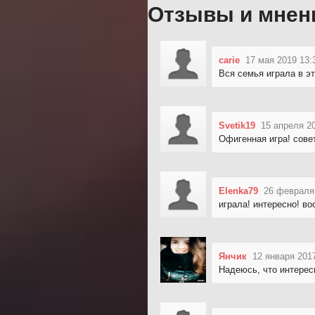
Отзывы и мнен
carie
17 мая 2019 13:
Вся семья играла в эт
Svetik19
15 апреля 2
Офигенная игра! сове
Elenka79
26 февраля
играла! интересно! в
Янчик
12 января 201
Надеюсь, что интерес