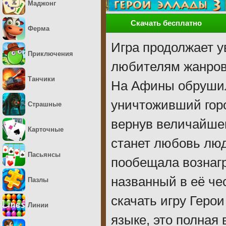
Маджонг
Скачать бесплатно
Ферма
Игра продолжает у
Приключения
любителям жанров 
Танчики
На Афины обрушил
уничтоживший гор
Страшные
вернув величайше
Карточные
станет любовь люд
Пасьянсы
пообещала вознагр
названный в её че
Пазлы
скачать игру Геро
Линии
языке, это полная 