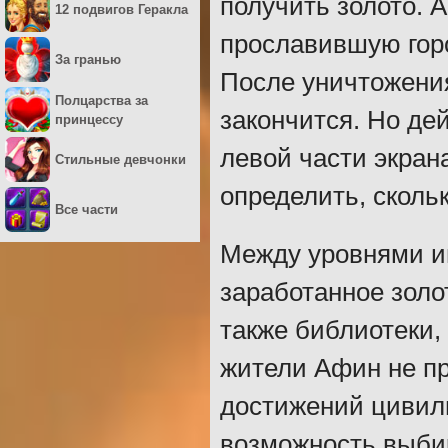
получить золото. 
12 подвигов Геракла
прославившую горо
За гранью
После уничтожения
Полцарства за
закончится. Но де
принцессу
левой части экран
Стильные девчонки
определить, сколь
Все части
Между уровнями иг
заработанное золо
также библиотеки,
жители Афин не п
достижений цивили
возможность выбир