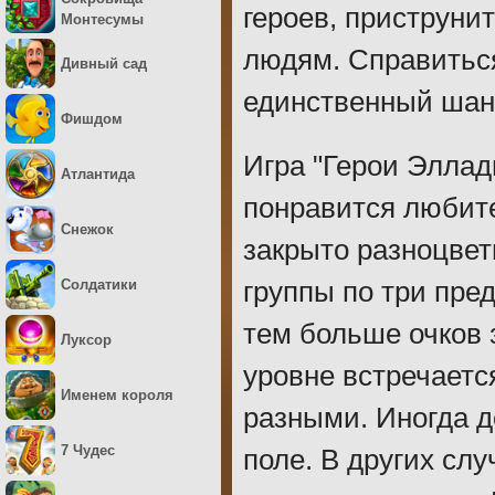
героев, приструни
Монтесумы
людям. Справиться
Дивный сад
единственный шан
Фишдом
Игра "Герои Эллад
Атлантида
понравится любите
Снежок
закрыто разноцвет
Солдатики
группы по три пре
тем больше очков 
Луксор
уровне встречаетс
Именем короля
разными. Иногда д
7 Чудес
поле. В других сл