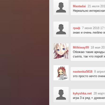
Mastadai
21 июля 201
Нереально интересная
граф
7 июня 2018 17:
знаю и очень люблю в
Milkiway99
18 мая 20
Обожаю такие аркады.
съела, так что порой 
nastenka5818
8 апрел
это просто нечто очен
kykyshka.net
28 март
игра 3 в ряд + древн