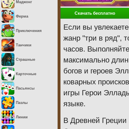
Маджонг
Скачать бесплатно
Ферма
Если вы увлекает
Приключения
жанр "три в ряд", 
Танчики
часов. Выполняйте
максимально длинн
Страшные
богов и героев Эл
Карточные
коварных происков
Пасьянсы
игры Герои Эллады
языке.
Пазлы
Линии
В Древней Греции 