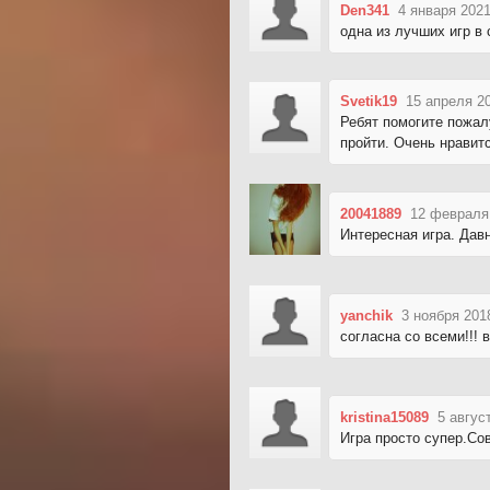
Den341
4 января 2021
одна из лучших игр в
Svetik19
15 апреля 2
Ребят помогите пожалу
пройти. Очень нравит
20041889
12 февраля 
Интересная игра. Дав
yanchik
3 ноября 201
согласна со всеми!!! 
kristina15089
5 авгус
Игра просто супер.Со