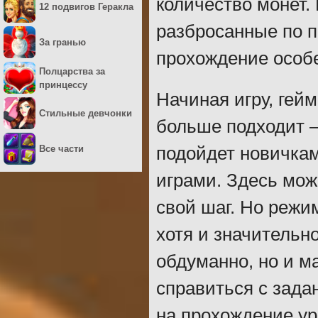
количество монет.
12 подвигов Геракла
разбросанные по п
За гранью
прохождение особ
Полцарства за
принцессу
Начиная игру, гей
Стильные девчонки
больше подходит –
Все части
подойдет новичка
играми. Здесь мо
свой шаг. Но режи
хотя и значительн
обдуманно, но и м
справиться с зада
на прохождение ур