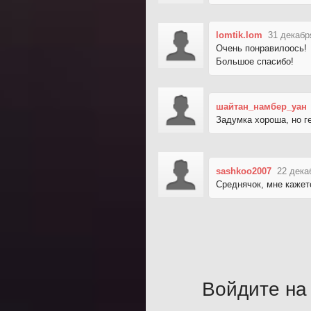
lomtik.lom
31 декабр
Очень понравилоось!
Большое спасибо!
шайтан_намбер_уан
Задумка хороша, но г
sashkoo2007
22 дека
Среднячок, мне кажет
Войдите на 