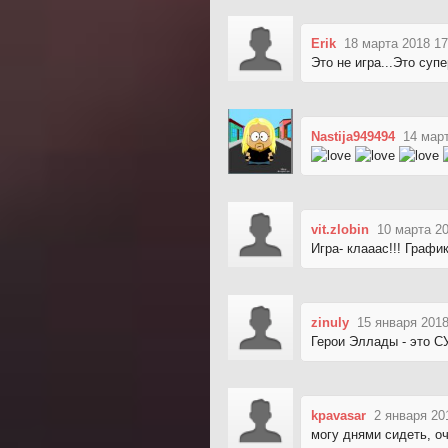
Erik
18 марта 2018 17
Это не игра...Это супе
Nastija949494
14 март
vit.zlobin
10 марта 20
Игра- клааас!!! Графи
zinuly
15 января 2018
Герои Эллады - это С
kpavasar
2 января 20
могу днями сидеть, о