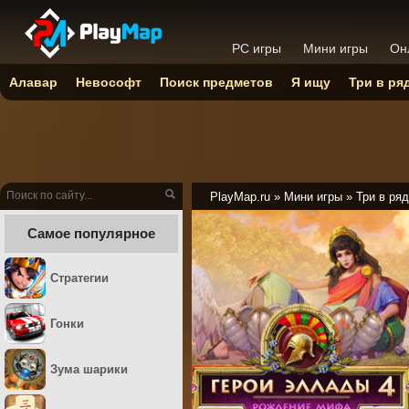
PC игры
Мини игры
Он
Алавар
Невософт
Поиск предметов
Я ищу
Три в ря
PlayMap.ru
»
Мини игры
»
Три в ряд
Самое популярное
Стратегии
Гонки
Зума шарики