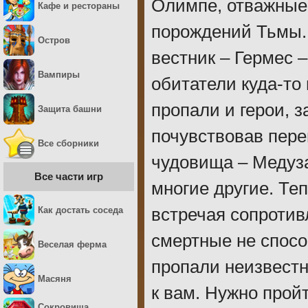
Олимпе, отважные
Кафе и рестораны
порождений Тьмы. 
Остров
вестник – Гермес –
Вампиры
обитатели куда-то
пропали и герои,
Защита башни
почувствовав пере
Все сборники
чудовища – Медуза
Все части игр
многие другие. Те
Как достать соседа
встречая сопротив
смертные не спосо
Веселая ферма
пропали неизвестн
Масяня
к вам. Нужно прой
Сокровища