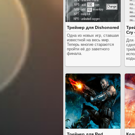
Трейнер для Dishonored
Тре
Cry 
Одна из новых игр, ставшая
известной на весь мир.
Для 
Теперь многие стараются
сдел
пройти её до заветного
трей
финала.
испо
коды
Трейнер для Red
Код