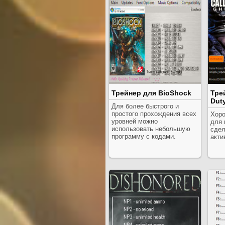
Трейнер для BioShock
Трей
Dut
Для более быстрого и
простого прохождения всех
Хоро
уровней можно
для 
использовать небольшую
сдел
программу с кодами.
акти