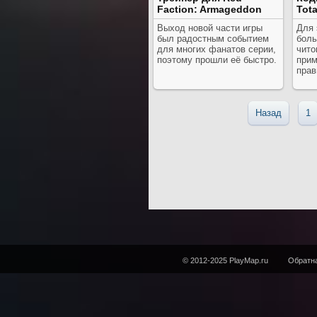
Faction: Armageddon
Tota
Выход новой части игры
Для 
был радостным событием
боль
для многих фанатов серии,
чито
поэтому прошли её быстро.
прим
прав
Назад
1
© 2012-2025 PlayMap.ru
Обратна