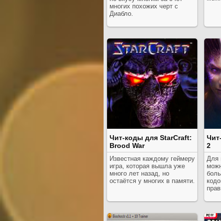
многих похожих черт с
Диабло.
Чит-коды для StarCraft:
Чит
Brood War
2
Известная каждому геймеру
Для 
игра, которая вышла уже
можн
много лет назад, но
боль
остаётся у многих в памяти.
кодо
прав