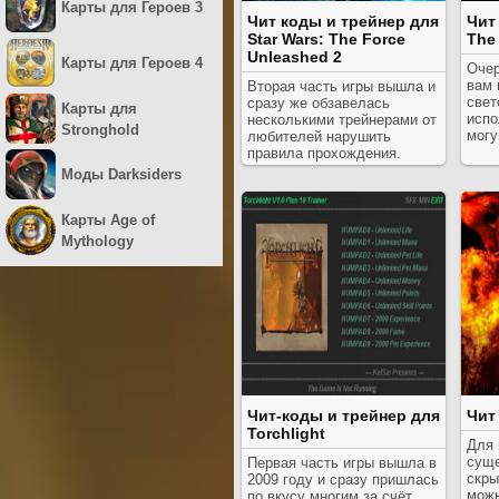
Карты для Героев 3
Чит коды и трейнер для
Чит
Star Wars: The Force
The
Unleashed 2
Карты для Героев 4
Очер
вам 
Вторая часть игры вышла и
свет
сразу же обзавелась
Карты для
испо
несколькими трейнерами от
Stronghold
могу
любителей нарушить
правила прохождения.
Моды Darksiders
Карты Age of
Mythology
Чит-коды и трейнер для
Чит
Torchlight
Для 
суще
Первая часть игры вышла в
скры
2009 году и сразу пришлась
можн
по вкусу многим за счёт