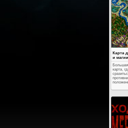
Карта 
и магии
Большая
карта, г
сразитьс
противн
положен