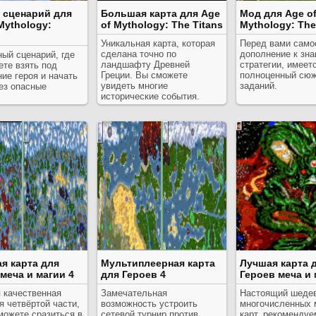
и сценарий для
Большая карта для Age
Мод для Age o
Mythology:
of Mythology: The Titans
Mythology: The
Уникальная карта, которая
Перед вами само
сделана точно по
дополнение к зн
ый сценарий, где
ландшафту Древней
стратегии, имеет
те взять под
Греции. Вы сможете
полноценный сюж
ие героя и начать
увидеть многие
заданий.
ез опасные
исторические события.
.
я карта для
Мультиплеерная карта
Лучшая карта 
меча и магии 4
для Героев 4
Героев меча и 
 качественная
Замечательная
Настоящий шедев
я четвёртой части,
возможность устроить
многочисленных 
можете сразиться в
сетевой турнир против
карт, рекомендуе