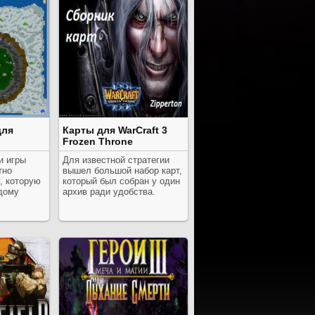
для
Карты для WarCraft 3
Frozen Throne
и игры
Для известной стратегии
тно
вышел большой набор карт,
, которую
который был собран у один
дому
архив ради удобства.