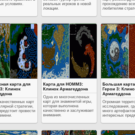
ых условиях.
реальных игроков в новой
прохождению вс
локации.
любителям страт
сная карта для
Карта для HOMM3:
Большая карта
3: Клинок
Клинок Армагеддона
Герои 3: Клино
ддона
Армагеддона
Одна из многочисленных
карт для знаменитой игры,
качественных карт
Огромная террит
которая выполнена
лярной стратегии,
исследования, гд
качественно и заслуживает
предстоит провести
много артефактов
внимания.
емени.
интересных пред