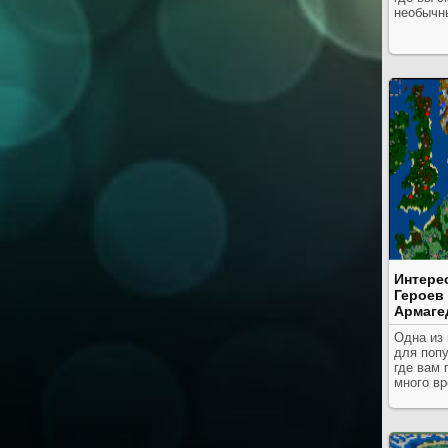
необычн
Интере
Героев 
Армаге
Одна из 
для попу
где вам 
много вр