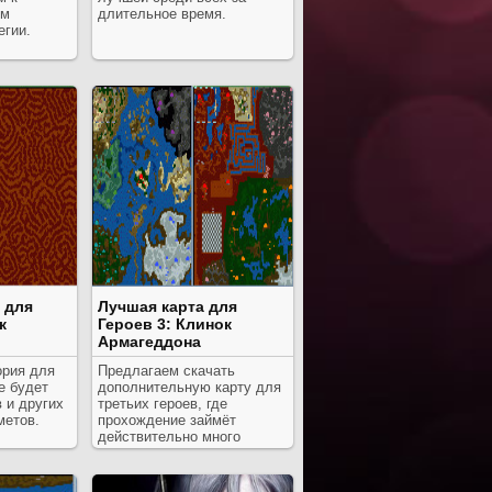
ем
длительное время.
егии.
 для
Лучшая карта для
к
Героев 3: Клинок
Армагеддона
ория для
Предлагаем скачать
е будет
дополнительную карту для
 и других
третьих героев, где
метов.
прохождение займёт
действительно много
времени.