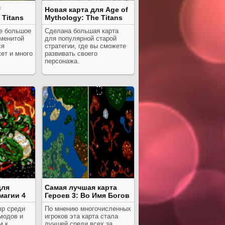
f
Новая карта для Age of
 Titans
Mythology: The Titans
е большое
Сделана большая карта
аменитой
для популярной старой
ся
стратегии, где вы сможете
ет и много
развивать своего
персонажа.
для
Самая лучшая карта
магии 4
Героев 3: Во Имя Богов
р среди
По мнению многочисленных
модов и
игроков эта карта стала
м к
лучшей среди всех за