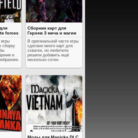
для
Сборник карт для
ite forces
Героев 3 меча и магии
 игры
В оригинальной части игры
 сборку
сделано много карт для
обы
схватки, но любители
дение и
решили добавить ещё
ообразнее.
несколько сотен.
Моды для Magicka DLC