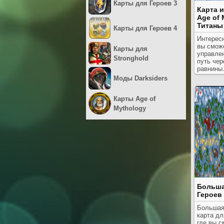
Карты для Героев 3
Карта 
Age of 
Титаны
Карты для Героев 4
Интересн
вы сможе
Карты для
управлен
Stronghold
путь чер
равнины
Моды Darksiders
Карты Age of
Mythology
Больша
Героев 
Большая
карта дл
где вы с