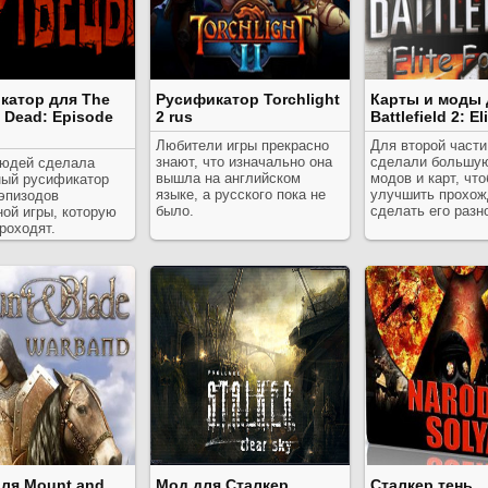
катор для The
Русификатор Torchlight
Карты и моды 
 Dead: Episode
2 rus
Battlefield 2: El
Любители игры прекрасно
Для второй части
знают, что изначально она
сделали большую
людей сделала
вышла на английском
модов и карт, чт
ный русификатор
языке, а русского пока не
улучшить прохож
эпизодов
было.
сделать его разн
ой игры, которую
роходят.
ля Mount and
Мод для Сталкер
Сталкер тень