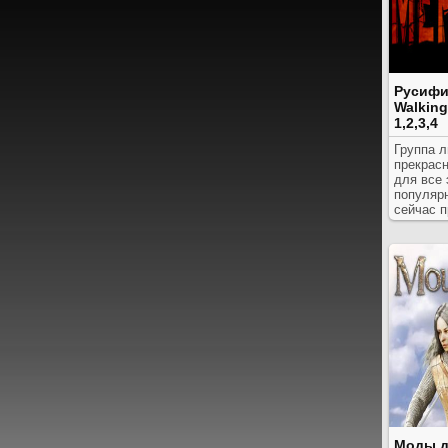
Русифи
Walking
1,2,3,4
Группа 
прекрас
для все 
популярн
сейчас п
Моды д