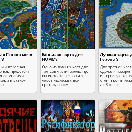
для Героев меча
Большая карта для
Лучшая карта 
 3
HOMM3
Героев 3
 и интересная
Одна из лучших карт для
Для третьей част
де вам предстоит
третьей части героев, где
сделали невероя
я со многими
вы сможете несколько
интересную карту
иками в равном
часов наслаждаться
стоит пройти каж
ии.
прохождением.
любителю.