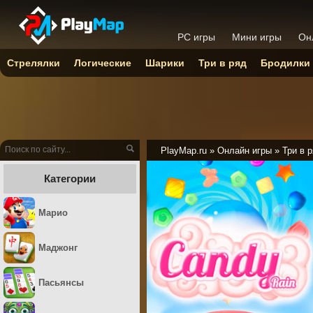
PC игры
Мини игры
Он
Стрелялки
Логические
Шарики
Три в ряд
Бродилки
PlayMap.ru
»
Онлайн игры
»
Три в 
Категории
Марио
Маджонг
Пасьянсы