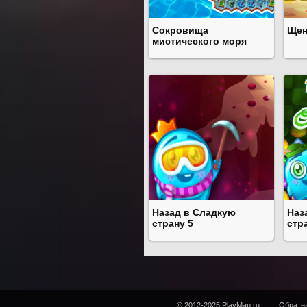
Сокровища
Щен
мистического моря
Назад в Сладкую
Наз
страну 5
стр
© 2012-2025 PlayMap.ru
Обратна