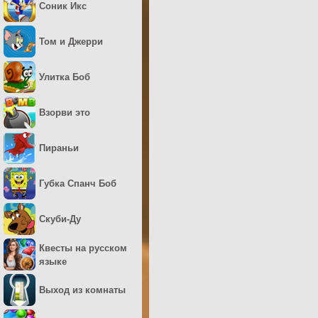
Соник Икс
Том и Джерри
Улитка Боб
Взорви это
Пираньи
Губка Спанч Боб
Скуби-Ду
Квесты на русском
языке
Выход из комнаты