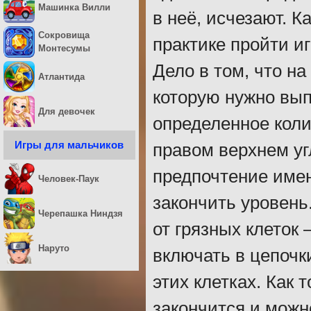
Машинка Вилли
в неё, исчезают. К
Сокровища
практике пройти иг
Монтесумы
Дело в том, что на
Атлантида
которую нужно вып
Для девочек
определенное коли
Игры для мальчиков
правом верхнем уг
предпочтение име
Человек-Паук
закончить уровень
Черепашка Ниндзя
от грязных клеток 
Наруто
включать в цепочк
этих клетках. Как 
закончится и можн