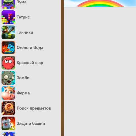
Зума
Тетрис
Танчики
Огонь и Вода
Красный шар
Зомби
Ферма
Поиск предметов
Защита башни