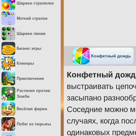
Шарики стрелялки
Меткий стрелок
Шарики линии
Бизнес игры
Конфетный дождь
Кликеры
Конфетный дожд
Приключения
выстраивать цепоч
Растения против
засыпано разнооб
Зомби
Соседние можно м
Весёлая ферма
случаях, когда пос
Побег из тюрьмы
одинаковых предме