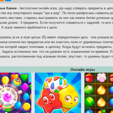
ные Камни
- бесплатная онлайн игра, где надо собирать предметы в цепо
тве игр популярного жанра "три в ряд". По полю разбросаны символы р
нять местами, стараясь выстраивать из них как можно более длинные це
ная длина - 3 предмета. Если получится справиться с задачей, то все 
. А игрок немного приблизится к цели.
ровень (а их в игре целых 25) имеет определенную цель - она указана 
нное количество предметов или же очистить поле от деревянных плито
фон которой закрыт плитками, в цепочку. Когда будут исчезать предметы,
. Задача осложнена тем, что на уровнях есть ограничение по времени. Е
к шкала, расположенная под игровым полем, опустеет, то уровень будет п
Онлайн игры