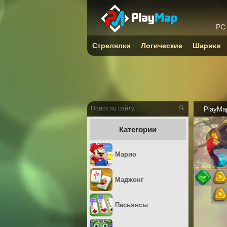
PC
Стрелялки
Логические
Шарики
PlayMa
Категории
Марио
Маджонг
Пасьянсы