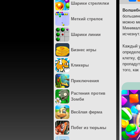
Шарики стрелялки
Волшеб
большинс
Меткий стрелок
можно ме
Минималь
исчезнут
Шарики линии
Каждый у
Бизнес игры
определе
клетку, 
пропадут
Кликеры
того, ка
Приключения
Растения против
Зомби
Весёлая ферма
Побег из тюрьмы