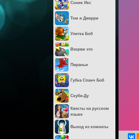
Соник Икс
Том и Джерри
Улитка Боб
Взорви это
Пираньи
Губка Спанч Боб
Скуби-Ду
Квесты на русском
языке
Выход из комнаты