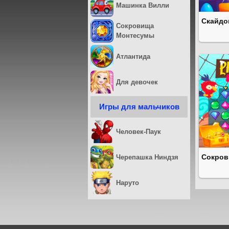
Машинка Вилли
Скайдо
Сокровища
Монтесумы
Атлантида
Для девочек
Игры для мальчиков
Человек-Паук
Сокров
Черепашка Ниндзя
Наруто