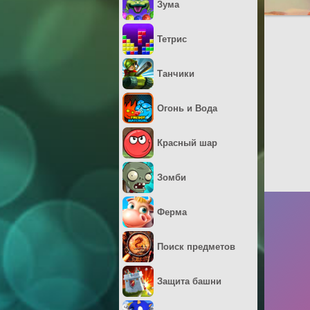
Зума
Тетрис
Танчики
Огонь и Вода
Красный шар
Зомби
Ферма
Поиск предметов
Защита башни