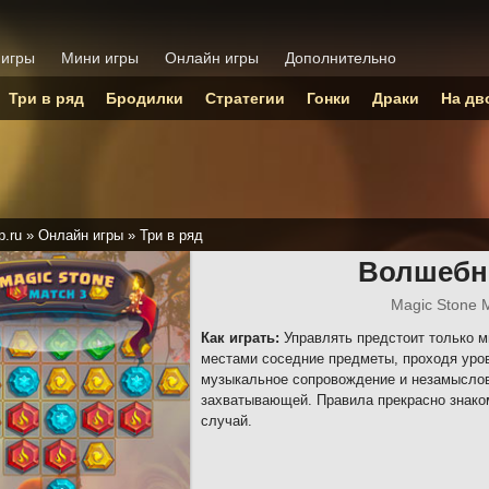
 игры
Мини игры
Онлайн игры
Дополнительно
Три в ряд
Бродилки
Стратегии
Гонки
Драки
На дв
p.ru
»
Онлайн игры
»
Три в ряд
Волшебн
Magic Stone 
Как играть:
Управлять предстоит только 
местами соседние предметы, проходя уров
музыкальное сопровождение и незамыслов
захватывающей. Правила прекрасно знаком
случай.