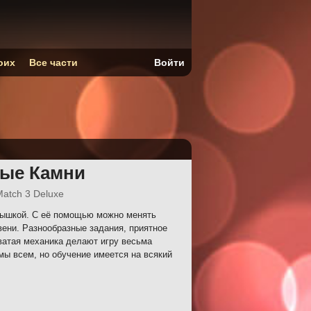
оих
Все части
Войти
ые Камни
Match 3 Deluxe
мышкой. С её помощью можно менять
ени. Разнообразные задания, приятное
атая механика делают игру весьма
ы всем, но обучение имеется на всякий