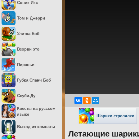
Соник Икс
Том и Джерри
Улитка Боб
Взорви это
Пираньи
Губка Спанч Боб
Скуби-Ду
Квесты на русском
языке
Шарики стрелялки
Выход из комнаты
Летающие шарик