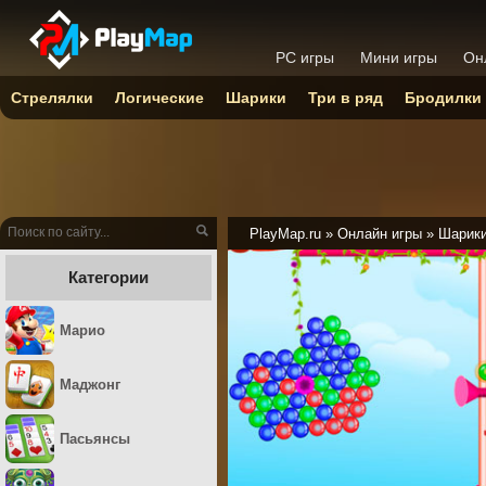
PC игры
Мини игры
Он
Стрелялки
Логические
Шарики
Три в ряд
Бродилки
PlayMap.ru
»
Онлайн игры
»
Шарик
Категории
Марио
Маджонг
Пасьянсы