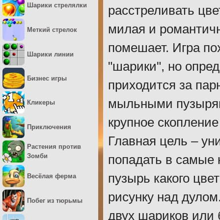
Шарики стрелялки
расстреливать цв
милая и романтичн
Меткий стрелок
помешает. Игра по
Шарики линии
"шарики", но опре
Бизнес игры
приходится за пар
мыльными пузырями
Кликеры
крупное скопление
Приключения
Главная цель – уни
Растения против
Зомби
попадать в самые 
пузырь какого цве
Весёлая ферма
рисунку над дулом
Побег из тюрьмы
двух шариков или 