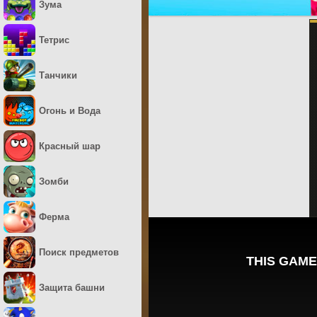
Зума
Тетрис
Танчики
Огонь и Вода
Красный шар
Зомби
Ферма
Поиск предметов
Защита башни