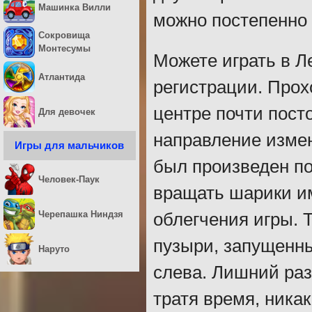
Машинка Вилли
можно постепенно 
Сокровища
Монтесумы
Можете играть в Л
Атлантида
регистрации. Прох
центре почти пост
Для девочек
направление изменя
Игры для мальчиков
был произведен по
Человек-Паук
вращать шарики им
Черепашка Ниндзя
облегчения игры. 
пузыри, запущенны
Наруто
слева. Лишний раз
тратя время, ника