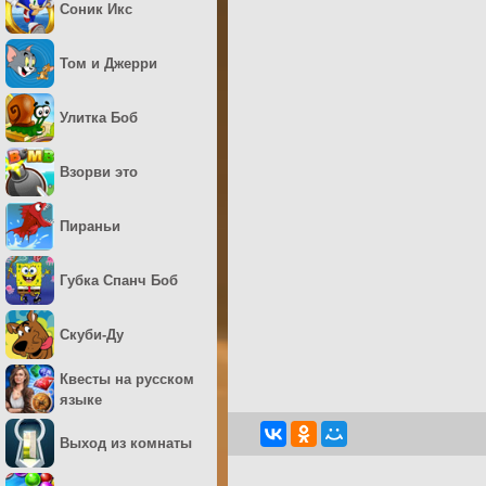
Соник Икс
Том и Джерри
Улитка Боб
Взорви это
Пираньи
Губка Спанч Боб
Скуби-Ду
Квесты на русском
языке
Выход из комнаты