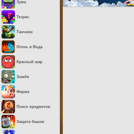
Зума
Тетрис
Танчики
Огонь и Вода
Красный шар
Зомби
Ферма
Поиск предметов
Защита башни