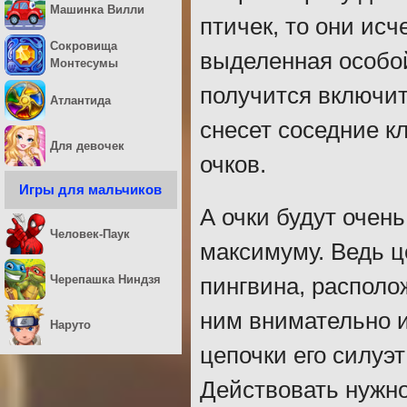
Машинка Вилли
птичек, то они исч
Сокровища
выделенная особо
Монтесумы
получится включить
Атлантида
снесет соседние к
Для девочек
очков.
Игры для мальчиков
А очки будут очень
Человек-Паук
максимуму. Ведь ц
Черепашка Ниндзя
пингвина, располо
ним внимательно и
Наруто
цепочки его силуэ
Действовать нужно