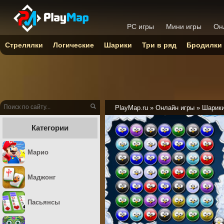
PC игры
Мини игры
Он
Стрелялки
Логические
Шарики
Три в ряд
Бродилки
PlayMap.ru
»
Онлайн игры
»
Шарик
Категории
Марио
Маджонг
Пасьянсы