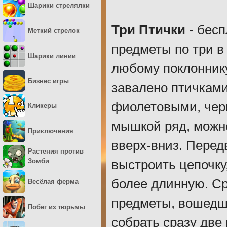
Шарики стрелялки
Три Птички
- бесп
Меткий стрелок
предметы по три в
Шарики линии
любому поклоннику
Бизнес игры
завалено птичками
фиолетовыми, чер
Кликеры
мышкой ряд, можно
Приключения
вверх-вниз. Перед
Растения против
Зомби
выстроить цепочку
более длинную. Сра
Весёлая ферма
предметы, вошедши
Побег из тюрьмы
собрать сразу две