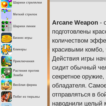
Шарики стрелялки
Меткий стрелок
Arcane Weapon
- 
Шарики линии
подготовлены крас
Бизнес игры
количеством эффе
красивыми комбо, 
Кликеры
Действия игры нач
Приключения
сидит обычный чел
Растения против
секретное оружие,
Зомби
обладателя. Самое
Весёлая ферма
отправляться в бо
Побег из тюрьмы
наводнили целый м