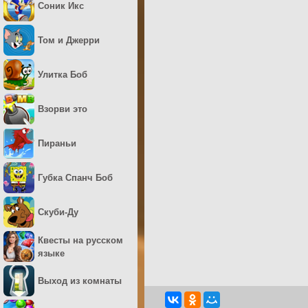
Соник Икс
Том и Джерри
Улитка Боб
Взорви это
Пираньи
Губка Спанч Боб
Скуби-Ду
Квесты на русском
языке
Выход из комнаты