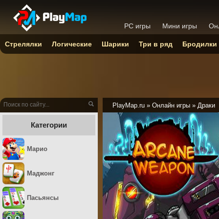
PC игры
Мини игры
Он
Стрелялки
Логические
Шарики
Три в ряд
Бродилки
PlayMap.ru
»
Онлайн игры
»
Драки
Категории
Марио
Маджонг
Пасьянсы