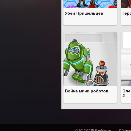
Убей Пришельцев
Гер
Война мини роботов
Эле
2
© 2012-2025 PlayMap.ru
Обратна