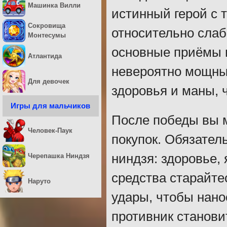
Машинка Вилли
истинный герой с
Сокровища
относительно слаб
Монтесумы
основные приёмы и
Атлантида
невероятно мощный
Для девочек
здоровья и маны, 
Игры для мальчиков
После победы вы 
Человек-Паук
покупок. Обязател
ниндзя: здоровье, 
Черепашка Ниндзя
средства старайте
Наруто
удары, чтобы нано
противник станови