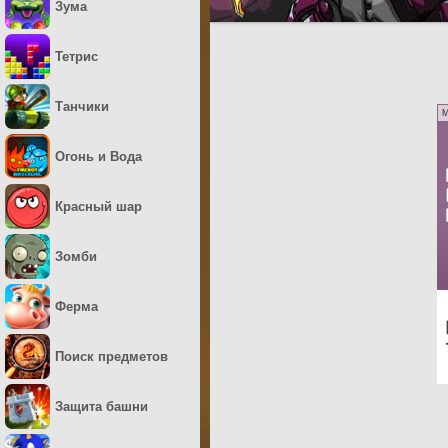
Зума
Тетрис
Танчики
M
Огонь и Вода
Красный шар
Зомби
Ферма
Поиск предметов
Защита башни