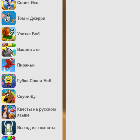
Соник Икс
Том и Джерри
Улитка Боб
Взорви это
Пираньи
Губка Спанч Боб
Скуби-Ду
Квесты на русском
языке
Выход из комнаты