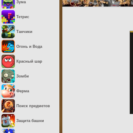
Зума
Тетрис
Танчики
Огонь и Вода
Красный шар
Зомби
Ферма
Поиск предметов
Защита башни