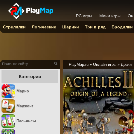
PC игры
Мини игры
Он
Стрелялки
Логические
Шарики
Три в ряд
Бродилки
PlayMap.ru
»
Онлайн игры
»
Драки
Категории
Марио
Маджонг
Пасьянсы