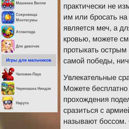
Машинка Вилли
практически не из
Сокровища
им или бросать на
Монтесумы
является меч, а д
Атлантида
кровью, можете см
Для девочек
протыкать острым 
самой победы, нич
Игры для мальчиков
Человек-Паук
Увлекательные сра
Можете бесплатно 
Черепашка Ниндзя
прохождения подел
Наруто
сразиться с армие
называют боссом. 