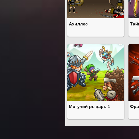
Ахиллес
Тай
Могучий рыцарь 1
Фра