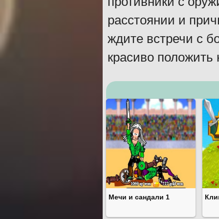
противники с оруж
расстоянии и прич
ждите встречи с б
красиво положить 
Мечи и сандали 1
Кли