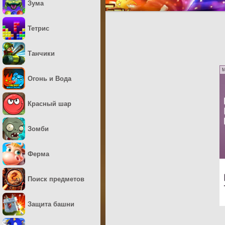
Зума
Тетрис
Танчики
M
Огонь и Вода
Красный шар
Зомби
Ферма
Поиск предметов
Защита башни