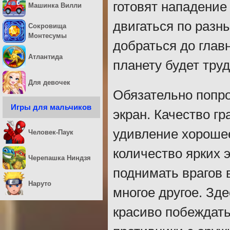
готовят нападение
Машинка Вилли
двигаться по разн
Сокровища
Монтесумы
добраться до глав
Атлантида
планету будет труд
Для девочек
Обязательно попро
Игры для мальчиков
экран. Качество г
удивление хорошее
Человек-Паук
количество ярких 
Черепашка Ниндзя
поднимать врагов 
Наруто
многое другое. Зд
красиво побеждат