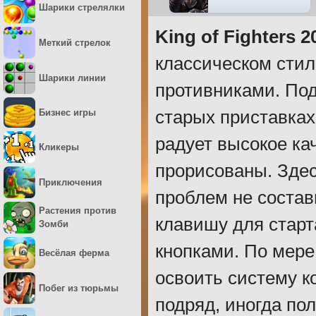
Шарики стрелялки
King of Fighters 2
Меткий стрелок
классическом стиле
Шарики линии
противниками. По
Бизнес игры
старых приставках
радует высокое ка
Кликеры
прорисованы. Здесь
Приключения
проблем не соста
Растения против
клавишу для старт
Зомби
кнопками. По мере
Весёлая ферма
освоить систему к
Побег из тюрьмы
подряд, иногда по