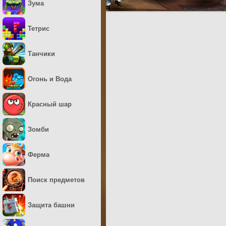
Зума
Тетрис
Танчики
Огонь и Вода
Красный шар
Зомби
Ферма
Поиск предметов
Защита башни