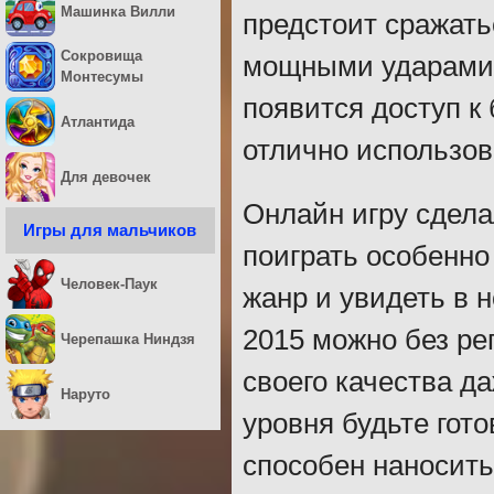
Машинка Вилли
предстоит сражать
Сокровища
мощными ударами,
Монтесумы
появится доступ к
Атлантида
отлично использов
Для девочек
Онлайн игру сдела
Игры для мальчиков
поиграть особенно
Человек-Паук
жанр и увидеть в 
2015 можно без рег
Черепашка Ниндзя
своего качества д
Наруто
уровня будьте гото
способен наносить