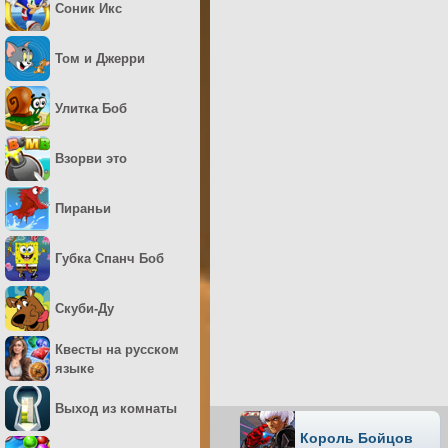
Соник Икс
Том и Джерри
Улитка Боб
Взорви это
Пираньи
Губка Спанч Боб
Скуби-Ду
Квесты на русском
языке
Выход из комнаты
Король Бойцов