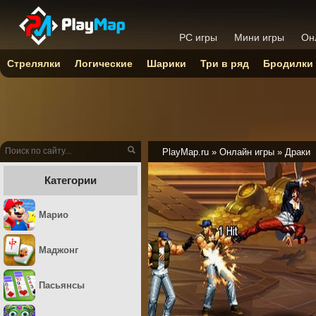
PC игры
Мини игры
Он
Стрелялки
Логические
Шарики
Три в ряд
Бродилки
PlayMap.ru
»
Онлайн игры
»
Драки
Категории
Марио
Маджонг
Пасьянсы