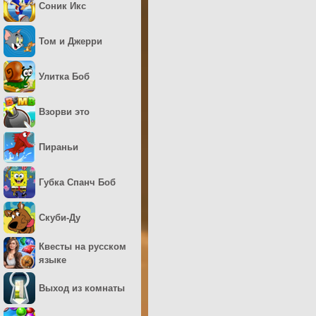
Соник Икс
Том и Джерри
Улитка Боб
Взорви это
Пираньи
Губка Спанч Боб
Скуби-Ду
Квесты на русском
языке
Выход из комнаты