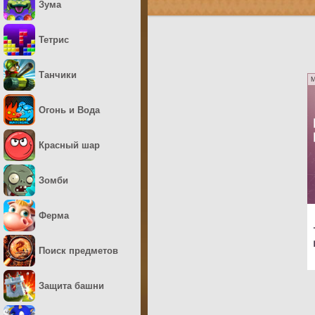
Зума
Тетрис
Танчики
M
Огонь и Вода
Красный шар
Зомби
Ферма
Поиск предметов
Защита башни