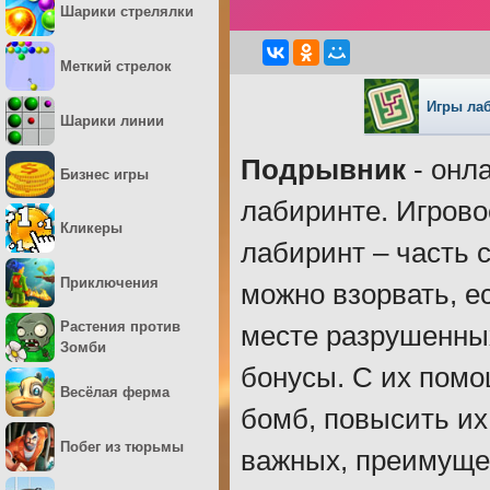
Шарики стрелялки
Меткий стрелок
Игры ла
Шарики линии
Подрывник
- онла
Бизнес игры
лабиринте. Игрово
Кликеры
лабиринт – часть 
Приключения
можно взорвать, е
Растения против
месте разрушенны
Зомби
бонусы. С их пом
Весёлая ферма
бомб, повысить их
Побег из тюрьмы
важных, преимущес