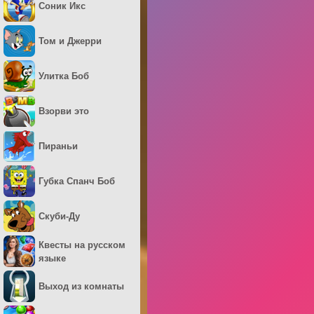
Соник Икс
Том и Джерри
Улитка Боб
Взорви это
Пираньи
Губка Спанч Боб
Скуби-Ду
Квесты на русском
языке
Выход из комнаты