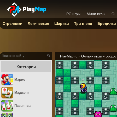
PC игры
Мини игры
Он
Стрелялки
Логические
Шарики
Три в ряд
Бродилки
PlayMap.ru
»
Онлайн игры
»
Броди
Категории
Марио
Маджонг
Пасьянсы