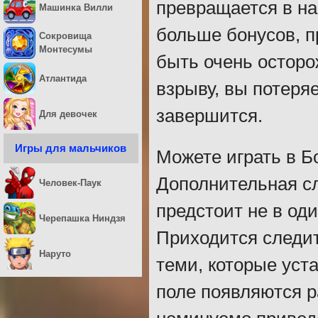
превращается в на
Машинка Вилли
больше бонусов, п
Сокровища
Монтесумы
быть очень осторо
Атлантида
взрыву, вы потеряе
завершится.
Для девочек
Игры для мальчиков
Можете играть в Б
Дополнительная сло
Человек-Паук
предстоит не в оди
Черепашка Ниндзя
Приходится следит
Наруто
теми, которые уст
поле появляются р