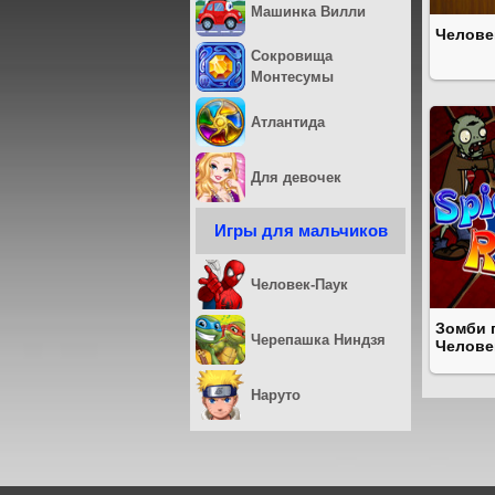
Машинка Вилли
Челове
Сокровища
Монтесумы
Атлантида
Для девочек
Игры для мальчиков
Человек-Паук
Зомби 
Черепашка Ниндзя
Челове
Наруто