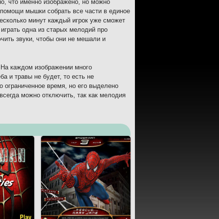
но, что именно изображено, но можно
 помощи мышки собрать все части в единое
несколько минут каждый игрок уже сможет
 играть одна из старых мелодий про
чить звуки, чтобы они не мешали и
 На каждом изображении много
а и травы не будет, то есть не
о ограниченное время, но его выделено
всегда можно отключить, так как мелодия