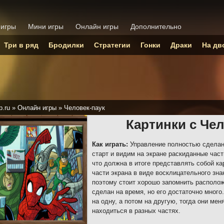
 игры
Мини игры
Онлайн игры
Дополнительно
Три в ряд
Бродилки
Стратегии
Гонки
Драки
На дв
p.ru
»
Онлайн игры
»
Человек-паук
Картинки с Че
Как играть:
Управление полностью сделан
старт и видим на экране раскиданные част
что должна в итоге представлять собой кар
части экрана в виде восклицательного зна
поэтому стоит хорошо запомнить располо
сделан на время, но его достаточно мног
на одну, а потом на другую, тогда они ме
находиться в разных частях.