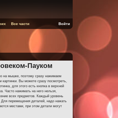
оих
Все части
Войти
ловеком-Пауком
о на мышке, поэтому сразу нажимаем
и картинки. Вы можете сразу посмотреть,
тинка, для этого есть кнопка в верхней
ка. Часто нажимать на него нельзя,
жение всех предметов. Каждый уровень
о. Для перемещения деталей, надо нажать
няются местами, при этом детали могут