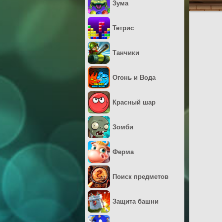
Зума
Тетрис
Танчики
Огонь и Вода
Красный шар
Зомби
Ферма
Поиск предметов
Защита башни