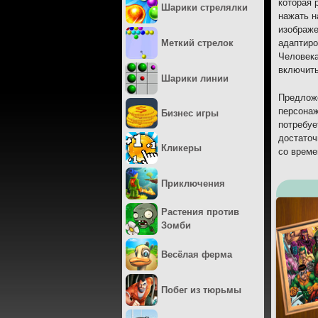
которая 
Шарики стрелялки
нажать н
изображе
Меткий стрелок
адаптиро
Человека
включить
Шарики линии
Предложе
персонаж
Бизнес игры
потребуе
достаточ
Кликеры
со време
Приключения
Растения против
Зомби
Весёлая ферма
Побег из тюрьмы