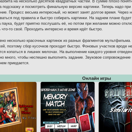
разбита на несколько десятков квадратных частей. В сумме плохо понят
а подсказку и посмотреть финальную версию картинки. Теперь надо при
ние. Процесс весьма интересный, но может занят долгое время. Через 
ваться под правила и быстро собирать картинки. На заднем плане будет
 паука, будет приятно послушать её, но потом при желании можно отклю
 что-то своё. Проходить интересно и время идёт быстро.
но несколько красочных картинок из разных фрагментов мультфильма.
ей, поэтому сбор кусочков проходит быстро. Фоновых участков вроде неб
тся копаться в лишних мелочах. На выполнение каждого уровня отведен
но много, чтобы неспешно выполнять задание. Звуковое сопровождение 
нем приедается.
Онлайн игры