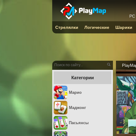
PC
Стрелялки
Логические
Шарики
PlayMa
Категории
Марио
Маджонг
Пасьянсы