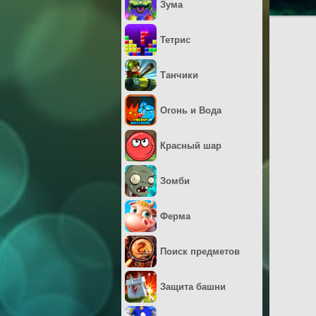
Зума
Тетрис
Танчики
Огонь и Вода
Красный шар
Зомби
Ферма
Поиск предметов
Защита башни