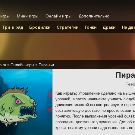
 игры
Мини игры
Онлайн игры
Дополнительно
Три в ряд
Бродилки
Стратегии
Гонки
Драки
На дв
p.ru
»
Онлайн игры
»
Пираньи
Пира
Feed
Как играть:
Управление сделано на мышке
уровней, а затем начинайте убивать люде
движения мышкой вы контролируете пере
составляющую достаточно просто освоить
понятно. После выполнения уровней обяза
проводить доступные улучшения. Для обно
крови, поэтому уровни надо выполнять по