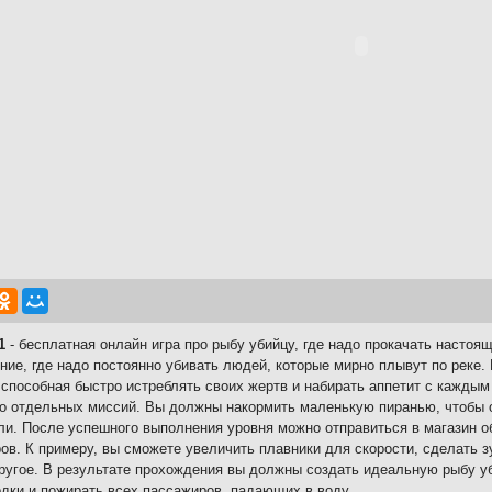
1
- бесплатная онлайн игра про рыбу убийцу, где надо прокачать настоя
ние, где надо постоянно убивать людей, которые мирно плывут по реке.
 способная быстро истреблять своих жертв и набирать аппетит с кажды
о отдельных миссий. Вы должны накормить маленькую пиранью, чтобы о
ли. После успешного выполнения уровня можно отправиться в магазин о
ов. К примеру, вы сможете увеличить плавники для скорости, сделать з
ругое. В результате прохождения вы должны создать идеальную рыбу уб
дки и пожирать всех пассажиров, падающих в воду.