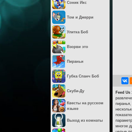
Соник Икс
Том и Джерри
Улитка Боб
Взорви это
Пираньи
Губка Спанч Боб
Скуби-Ду
Feed Us 
развлече
Квесты на русском
пиранья,
языке
нескольк
показате
Выход из комнаты
параметр
многое д
целые ло