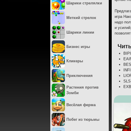
Шарики стрелялки
Предлага
игра Нак
Меткий стрелок
надо пол
и усилий
Шарики линии
позволят
Чит
Бизнес игры
BIP
EAIN
Кликеры
BES
INFI
Приключения
LIOF
SLS
EXB
Растения против
Зомби
Весёлая ферма
Побег из тюрьмы