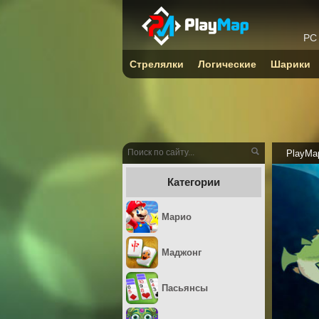
PC
Стрелялки
Логические
Шарики
PlayMa
Категории
Марио
Маджонг
Пасьянсы