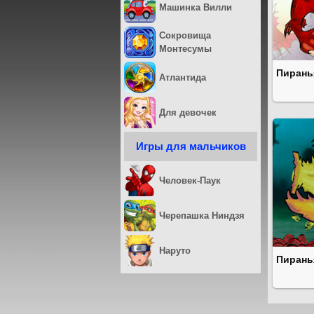
Машинка Вилли
Сокровища
Монтесумы
Пирань
Атлантида
Для девочек
Игры для мальчиков
Человек-Паук
Черепашка Ниндзя
Наруто
Пирань