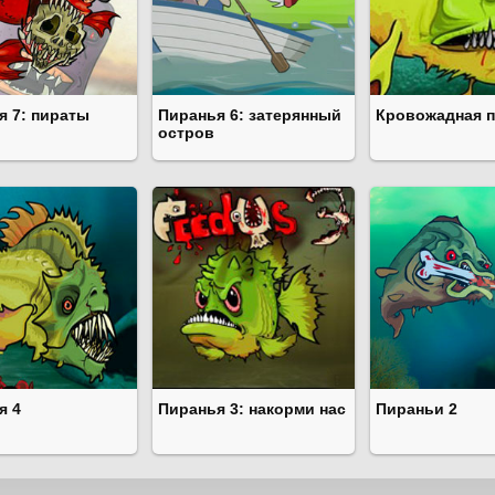
я 7: пираты
Пиранья 6: затерянный
Кровожадная п
остров
я 4
Пиранья 3: накорми нас
Пираньи 2