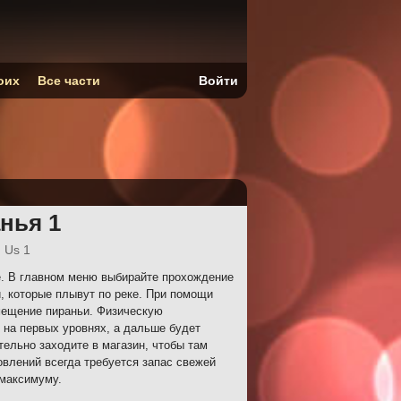
оих
Все части
Войти
нья 1
 Us 1
. В главном меню выбирайте прохождение
й, которые плывут по реке. При помощи
мещение пираньи. Физическую
 на первых уровнях, а дальше будет
тельно заходите в магазин, чтобы там
влений всегда требуется запас свежей
 максимуму.