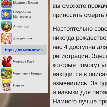
Машинка Вилли
вы сможете прокач
Сокровища
приносить смерть 
Монтесумы
Атлантида
Настоятельно сове
никогда рождество
Для девочек
нас 4 доступна дл
Игры для мальчиков
регистрации. Здес
Человек-Паук
которые помогут у
находится в описа
Черепашка Ниндзя
изменились. За од
Наруто
и навыки для пира
Намного лучше про