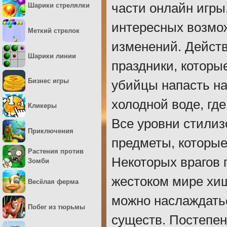
части онлайн игры
Шарики стрелялки
интересных возмож
Меткий стрелок
изменений. Действ
Шарики линии
праздники, котор
Бизнес игры
убийцы напасть на
холодной воде, гд
Кликеры
Все уровни стилиз
Приключения
предметы, которые
Растения против
Некоторых врагов 
Зомби
жестоком мире хищ
Весёлая ферма
можно наслаждать
Побег из тюрьмы
существ. Постепен