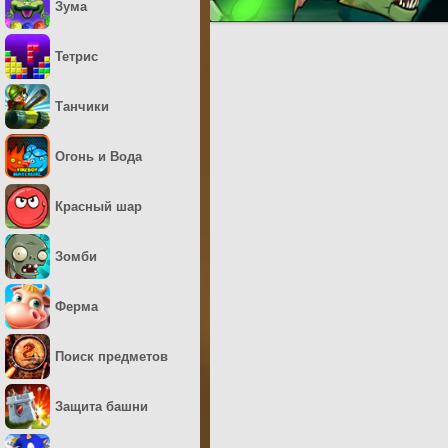
Зума
Тетрис
Танчики
Огонь и Вода
Красный шар
Зомби
Ферма
Поиск предметов
Защита башни