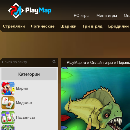
PC игры
Мини игры
Он
Стрелялки
Логические
Шарики
Три в ряд
Бродилки
PlayMap.ru
»
Онлайн игры
»
Пирань
Категории
Марио
Маджонг
Пасьянсы