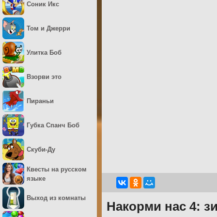
Соник Икс
Том и Джерри
Улитка Боб
Взорви это
Пираньи
Губка Спанч Боб
Скуби-Ду
Квесты на русском
языке
Выход из комнаты
Накорми нас 4: з