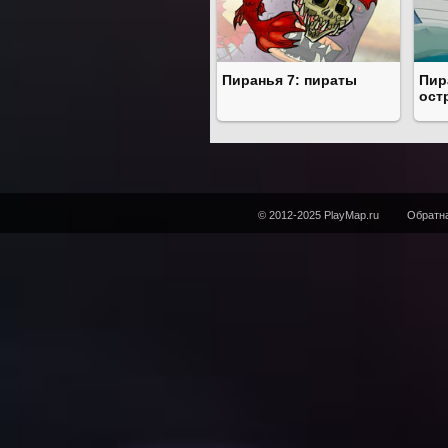
Пиранья 7: пираты
Пир
ост
© 2012-2025 PlayMap.ru
Обратна