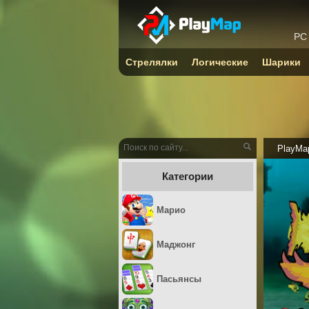
PC
Стрелялки
Логические
Шарики
PlayMa
Категории
Марио
Маджонг
Пасьянсы