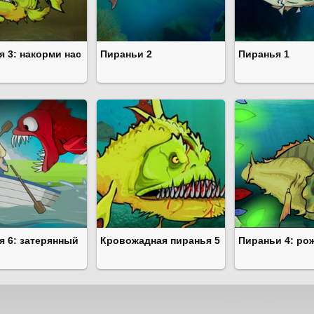
я 3: накорми нас
Пираньи 2
Пиранья 1
я 6: затерянный
Кровожадная пиранья 5
Пираньи 4: ро