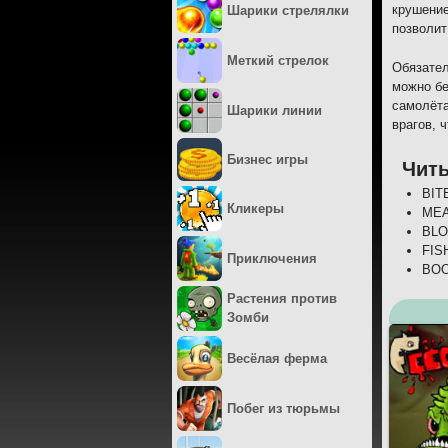
крушение
Шарики стрелялки
позволит
Меткий стрелок
Обязател
можно бе
самолёта
Шарики линии
врагов, 
Бизнес игры
Чит
BIT
Кликеры
MEA
BLO
FIS
Приключения
BOO
Растения против
Зомби
Весёлая ферма
Побег из тюрьмы