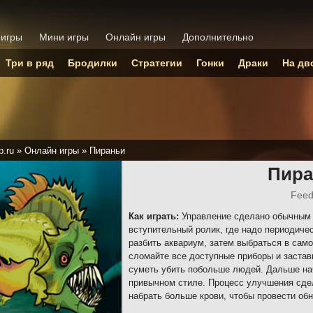
 игры
Мини игры
Онлайн игры
Дополнительно
Три в ряд
Бродилки
Стратегии
Гонки
Драки
На дв
p.ru
»
Онлайн игры
»
Пираньи
Пира
Feed
Как играть:
Управление сделано обычным 
вступительный ролик, где надо периодиче
разбить аквариум, затем выбраться в само
сломайте все доступные приборы и застав
суметь убить побольше людей. Дальше на
привычном стиле. Процесс улучшения сдел
набрать больше крови, чтобы провести об