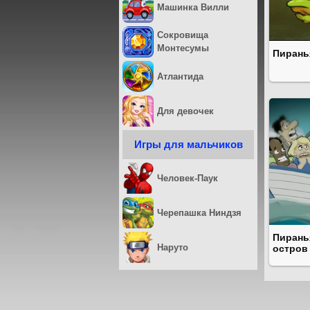
Машинка Вилли
Сокровища
Монтесумы
Пирань
Атлантида
Для девочек
Игры для мальчиков
Человек-Паук
Черепашка Ниндзя
Пирань
Наруто
остров