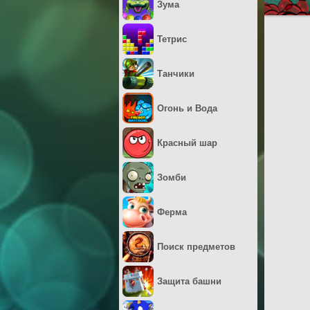
Зума
Тетрис
Танчики
Огонь и Вода
Красный шар
Зомби
Ферма
Поиск предметов
Защита башни