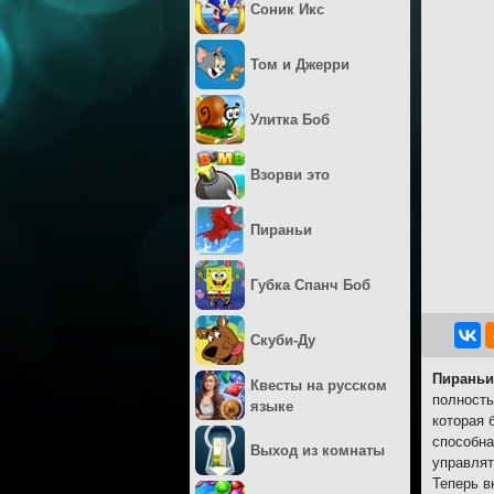
Соник Икс
Том и Джерри
Улитка Боб
Взорви это
Пираньи
Губка Спанч Боб
Скуби-Ду
Пираньи
Квесты на русском
полность
языке
которая 
способна
Выход из комнаты
управлят
Теперь в