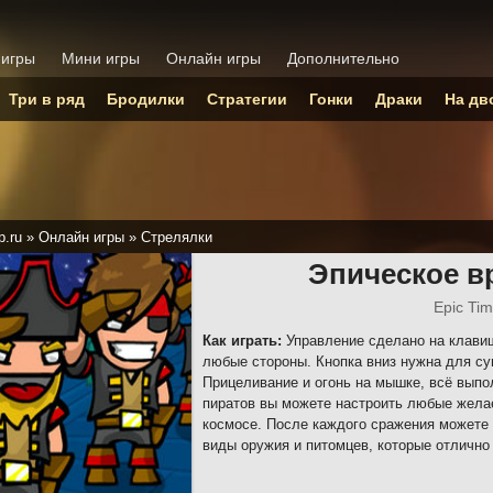
 игры
Мини игры
Онлайн игры
Дополнительно
Три в ряд
Бродилки
Стратегии
Гонки
Драки
На дв
p.ru
»
Онлайн игры
»
Стрелялки
Эпическое в
Epic Tim
Как играть:
Управление сделано на клави
любые стороны. Кнопка вниз нужна для су
Прицеливание и огонь на мышке, всё выпо
пиратов вы можете настроить любые жела
космосе. После каждого сражения можете 
виды оружия и питомцев, которые отлично