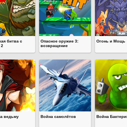
кая битва с
Опасное оружие 3:
Огонь и Мощь
 2
возвращение
на ведьму
Война самолётов
Война Бактери