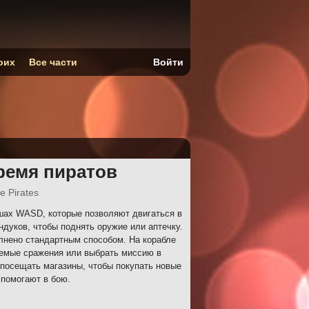
оих
Все части
Войти
ремя пиратов
e Pirates
шах WASD, которые позволяют двигаться в
ндуков, чтобы поднять оружие или аптечку.
лнено стандартным способом. На корабле
емые сражения или выбрать миссию в
посещать магазины, чтобы покупать новые
 помогают в бою.