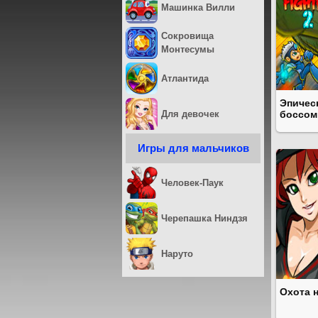
Машинка Вилли
Сокровища
Монтесумы
Атлантида
Эпичес
Для девочек
боссом
Игры для мальчиков
Человек-Паук
Черепашка Ниндзя
Наруто
Охота 