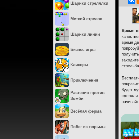
Шарики стрелялки
Меткий стрелок
Время п
Шарики линии
качестве
время дв
попробуй
Бизнес игры
получить
заходите
Кликеры
стрельба
Бесплатн
Приключения
понравит
будет лу
Растения против
сделали 
Зомби
начинайт
Весёлая ферма
Побег из тюрьмы