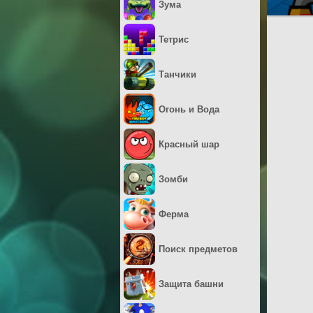
Зума
Тетрис
Танчики
Огонь и Вода
Красный шар
Зомби
Ферма
Поиск предметов
Защита башни