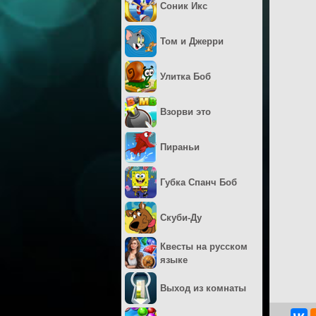
Соник Икс
Том и Джерри
Улитка Боб
Взорви это
Пираньи
Губка Спанч Боб
Скуби-Ду
Квесты на русском
языке
Выход из комнаты