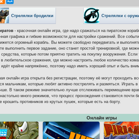
Стрелялки бродилки
Стрелялки с оруж
иратов
- красочная онлайн игра, где надо сражаться на пиратском кора
нная графика и гибкие возможности для настройки сражений. Все событи
ижется огромный корабль. Вы можете свободно передвигать и выполнят
те выполнить первое задание, оно станет простой тренировкой, где можн
 средства, которые потом приятно тратить на покупку вооружения. Если
 в любительское сражения, где можно настроить любое количество коман
 идёт крайне напряжённо, поэтому надо иметь хороший опыт и быть вни
ая онлайн игра открыта без регистрации, поэтому её могут проходить 
ся мальчикам, которые любят активно пострелять и размяться. Играть в
чше. В таком режиме значительно лучше отслеживать перемещение враг
настолько много режимов, что процесс прохождения становится почти б
е крошить противников из крутых пушек, которые есть на борту.
Онлайн игры