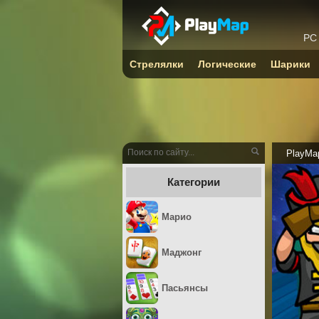
PC
Стрелялки
Логические
Шарики
PlayMa
Категории
Марио
Маджонг
Пасьянсы