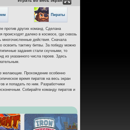
Играть во весь экран
ием
Пираты
бле против других команд. Сделана
я происходят далеко в космосе, где сквозь
ь многочисленные действия. Сначала
о освоить тактику битвы. За победу можно
 типичные задания стали скучными, то
д из указанного числа героев. Здесь
мательным.
все желающие. Прохождение особенно
 эпическое время пиратов на весь экран
ов и попадать по ним. Разработчики
есконечным. Собирайте команду пиратов и