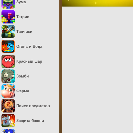
Зума
Тетрис
Танчики
Огонь и Вода
Красный шар
Зомби
Ферма
Поиск предметов
Защита башни