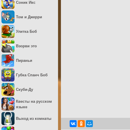
Соник Икс
Том и Джерри
Улитка Боб
Взорви это
Пираньи
Губка Спанч Боб
Скуби-Ду
Квесты на русском
языке
Выход из комнаты