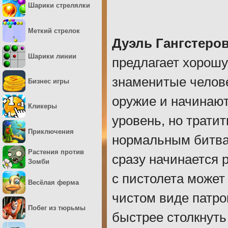
Шарики стрелялки
Меткий стрелок
Дуэль Гангстеро
Шарики линии
предлагает хорошу
знаменитые челове
Бизнес игры
оружие и начинают
Кликеры
уровень, но тратит
Приключения
нормальным битвам
Растения против
сразу начинается 
Зомби
с пистолета может 
Весёлая ферма
чистом виде патро
Побег из тюрьмы
быстрее столкнуть