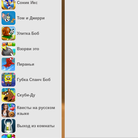
Соник Икс
Том и Джерри
Улитка Боб
Взорви это
Пираньи
Губка Спанч Боб
Скуби-Ду
Квесты на русском
языке
Выход из комнаты