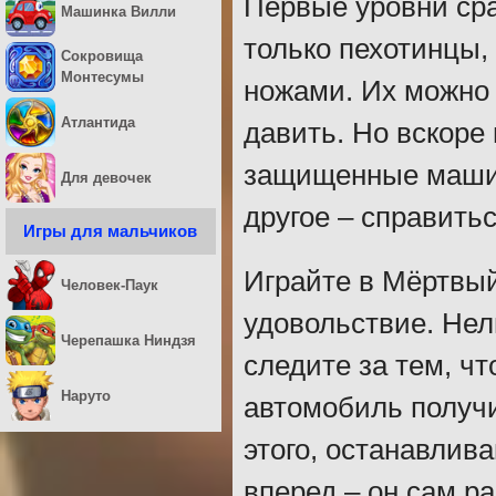
Первые уровни сра
Машинка Вилли
только пехотинцы,
Сокровища
Монтесумы
ножами. Их можно 
Атлантида
давить. Но вскоре
защищенные машин
Для девочек
другое – справить
Игры для мальчиков
Играйте в Мёртвый
Человек-Паук
удовольствие. Нел
Черепашка Ниндзя
следите за тем, чт
Наруто
автомобиль получ
этого, останавлив
вперед – он сам ра