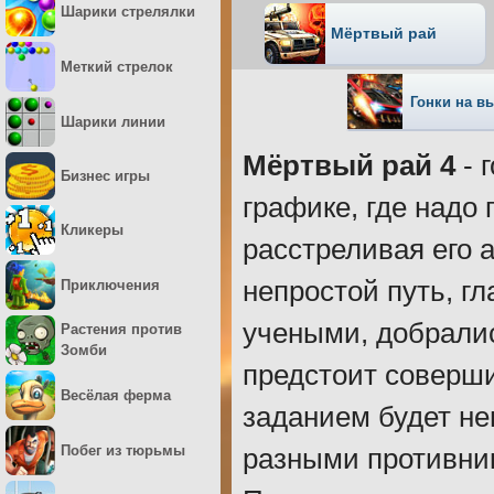
Шарики стрелялки
Мёртвый рай
Меткий стрелок
Гонки на в
Шарики линии
Мёртвый рай 4
- 
Бизнес игры
графике, где надо
Кликеры
расстреливая его 
непростой путь, г
Приключения
учеными, добралис
Растения против
Зомби
предстоит соверши
Весёлая ферма
заданием будет не
Побег из тюрьмы
разными противни