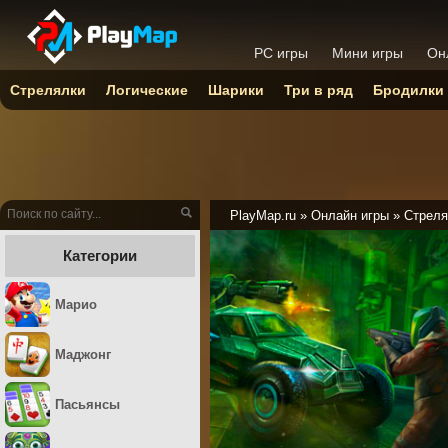
PC игры
Мини игры
Он
Стрелялки
Логические
Шарики
Три в ряд
Бродилки
PlayMap.ru
»
Онлайн игры
»
Стреля
Категории
Марио
Маджонг
Пасьянсы