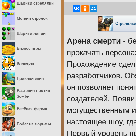
Шарики стрелялки
Меткий стрелок
Стрелялки
Шарики линии
Арена смерти
- б
Бизнес игры
прокачать персона
Прохождение сдела
Кликеры
разработчиков. Об
Приключения
он позволяет поня
Растения против
Зомби
создателей. Появи
могущественным и
Весёлая ферма
настоящее шоу, гд
Побег из тюрьмы
Первый уровень пр