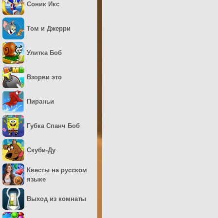
Соник Икс
Том и Джерри
Улитка Боб
Взорви это
Пираньи
Губка Спанч Боб
Скуби-Ду
Квесты на русском
языке
Выход из комнаты