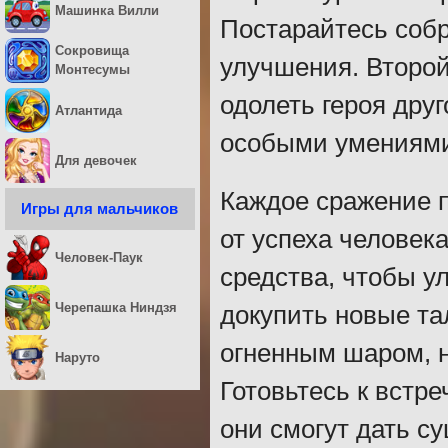
Машинка Вилли
Постарайтесь собр
Сокровища
улучшения. Второй
Монтесумы
одолеть героя дру
Атлантида
особыми умениями,
Для девочек
Каждое сражение п
Игры для мальчиков
от успеха человек
Человек-Паук
средства, чтобы у
Черепашка Ниндзя
докупить новые та
огненным шаром, н
Наруто
Готовьтесь к встр
они смогут дать с