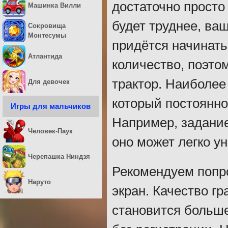
достаточно просто
Машинка Вилли
будет труднее, ваш
Сокровища
Монтесумы
придётся начинать
Атлантида
количество, поэто
трактор. Наиболее
Для девочек
который постоянно
Игры для мальчиков
Например, задание
Человек-Паук
оно может легко у
Черепашка Ниндзя
Рекомендуем попро
Наруто
экран. Качество г
становится больше