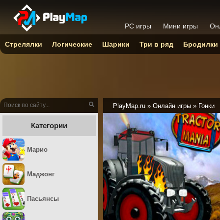
PC игры
Мини игры
Он
Стрелялки
Логические
Шарики
Три в ряд
Бродилки
PlayMap.ru
»
Онлайн игры
»
Гонки
Категории
Марио
Маджонг
Пасьянсы