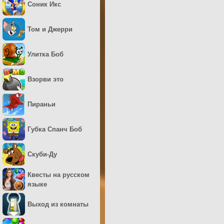
Соник Икс
Том и Джерри
Улитка Боб
Взорви это
Пираньи
Губка Спанч Боб
Скуби-Ду
Квесты на русском
языке
Выход из комнаты