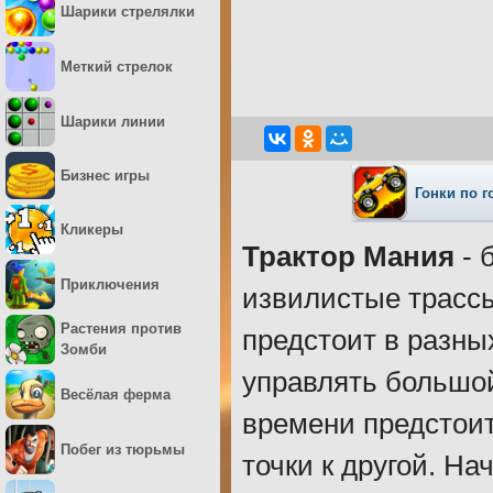
Шарики стрелялки
Меткий стрелок
Шарики линии
Бизнес игры
Гонки по г
Кликеры
Трактор Мания
- 
Приключения
извилистые трассы
Растения против
предстоит в разны
Зомби
управлять большо
Весёлая ферма
времени предстоит 
Побег из тюрьмы
точки к другой. На