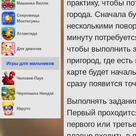
практику, чтобы п
Машинка Вилли
города. Сначала бу
Сокровища
Монтесумы
несколькими повор
Атлантида
минуту потребуется
чтобы выполнить з
Для девочек
пригород, где есть
Игры для мальчиков
карте будет начал
Человек-Паук
сразу появится точ
Черепашка Ниндзя
Выполнять задания
Наруто
Первый проходится
первого или треть
плавно входить в 