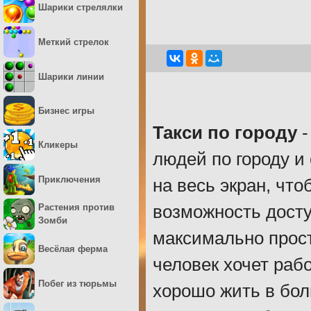
Шарики стрелялки
Меткий стрелок
Шарики линии
Бизнес игры
Такси по городу
-
Кликеры
людей по городу и
Приключения
на весь экран, чт
возможность досту
Растения против
Зомби
максимально прост
Весёлая ферма
человек хочет рабо
Побег из тюрьмы
хорошо жить в бол