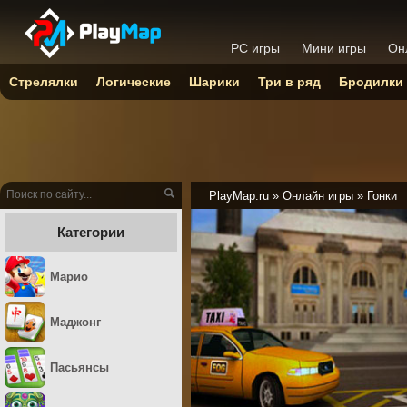
PC игры
Мини игры
Он
Стрелялки
Логические
Шарики
Три в ряд
Бродилки
PlayMap.ru
»
Онлайн игры
»
Гонки
Категории
Марио
Маджонг
Пасьянсы