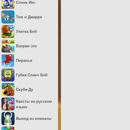
Соник Икс
Том и Джерри
Улитка Боб
Взорви это
Пираньи
Губка Спанч Боб
Скуби-Ду
Квесты на русском
языке
Выход из комнаты