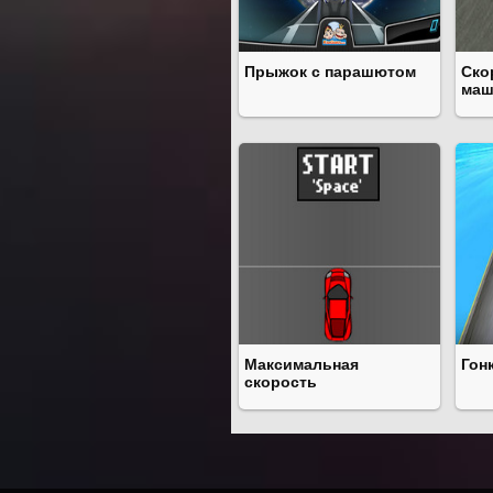
Прыжок с парашютом
Ско
маш
Максимальная
Гон
скорость