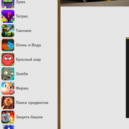
Зума
Тетрис
Танчики
Огонь и Вода
Красный шар
Зомби
Ферма
Поиск предметов
Защита башни