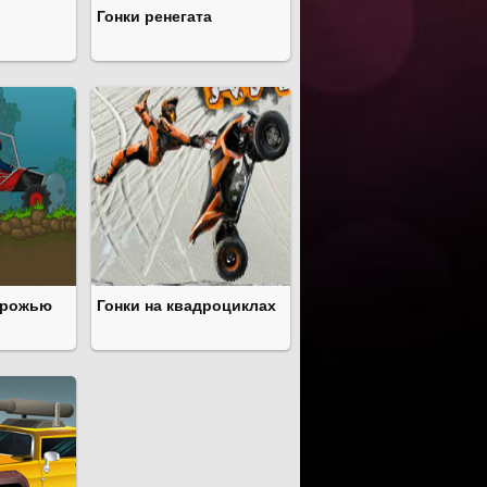
Гонки ренегата
орожью
Гонки на квадроциклах