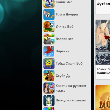
Соник Икс
Футбол
Том и Джерри
Улитка Боб
Взорви это
Пираньи
Губка Спанч Боб
Гонки п
машин
Скуби-Ду
Квесты на русском
языке
Выход из комнаты