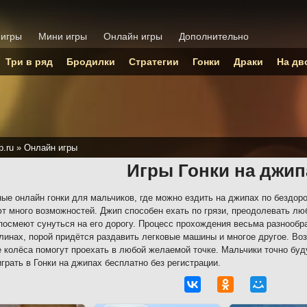
 игры
Мини игры
Онлайн игры
Дополнительно
Три в ряд
Бродилки
Стратегии
Гонки
Драки
На дв
p.ru
»
Онлайн игры
Игры Гонки на джип
ые онлайн гонки для мальчиков, где можно ездить на джипах по бездор
т много возможностей. Джип способен ехать по грязи, преодолевать лю
посмеют сунуться на его дорогу. Процесс прохождения весьма разнообр
линах, порой придётся раздавить легковые машины и многое другое. Во
 колёса помогут проехать в любой желаемой точке. Мальчики точно буду
грать в Гонки на джипах бесплатно без регистрации.