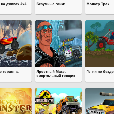
 на джипах 4х4
Безумные гонки
Монстр Трак
о горам на
Яростный Макс:
Гонки по безд
е
смертельный гонщик