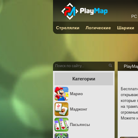
PC
Стрелялки
Логические
Шарики
PlayMa
Категории
Бесплатн
Марио
открываю
которые 
на трамп
Маджонг
огромные
Можете и
Пасьянсы