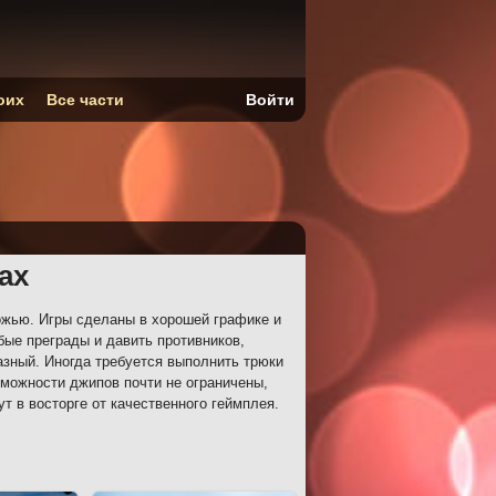
оих
Все части
Войти
ах
ожью. Игры сделаны в хорошей графике и
бые преграды и давить противников,
азный. Иногда требуется выполнить трюки
зможности джипов почти не ограничены,
т в восторге от качественного геймплея.