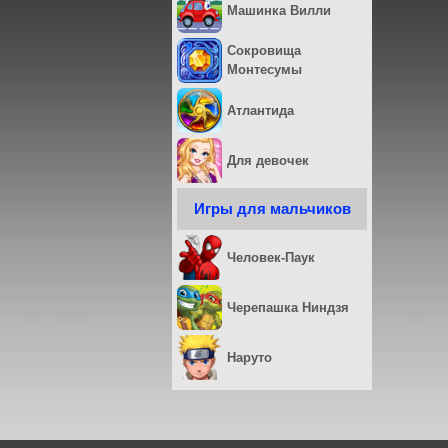
Машинка Вилли
Сокровища
Монтесумы
Атлантида
Для девочек
Игры для мальчиков
Человек-Паук
Черепашка Ниндзя
Наруто