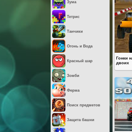
Зума
Тетрис
Танчики
Огонь и Вода
Гонки н
Красный шар
двоих
Зомби
Ферма
Поиск предметов
Защита башни