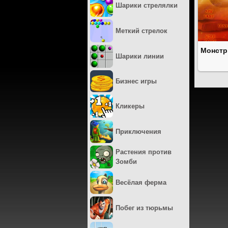
Шарики стрелялки
Меткий стрелок
Монстр
Шарики линии
Бизнес игры
Кликеры
Приключения
Растения против
Зомби
Весёлая ферма
Побег из тюрьмы