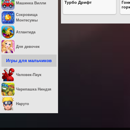
Турбо Дрифт
Гон
Машинка Вилли
гор
Сокровища
Монтесумы
Атлантида
Для девочек
Игры для мальчиков
Человек-Паук
Черепашка Ниндзя
Наруто