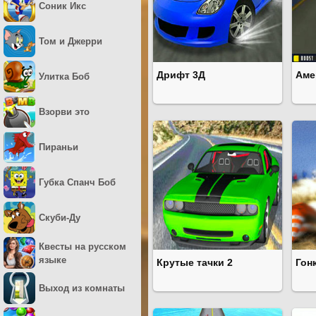
Соник Икс
Том и Джерри
Дрифт 3Д
Аме
Улитка Боб
Взорви это
Пираньи
Губка Спанч Боб
Скуби-Ду
Квесты на русском
языке
Крутые тачки 2
Гон
Выход из комнаты