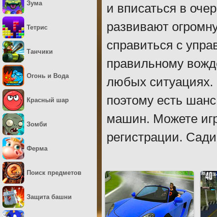
Зума
и вписаться в оч
развивают огромну
Тетрис
справиться с упра
Танчики
правильному вожде
Огонь и Вода
любых ситуациях. 
поэтому есть шанс
Красный шар
машин. Можете игр
Зомби
регистрации. Сади
Ферма
Поиск предметов
Защита башни