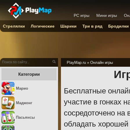
PC игры
Мини игры
Он
Стрелялки
Логические
Шарики
Три в ряд
Бродилки
PlayMap.ru
»
Онлайн игры
Иг
Категории
Марио
Бесплатные онлайн
участие в гонках 
Маджонг
сосредоточено на в
Пасьянсы
обладать хорошей 