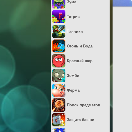
Зума
Тетрис
Танчики
Огонь и Вода
Красный шар
Зомби
Ферма
Поиск предметов
Защита башни