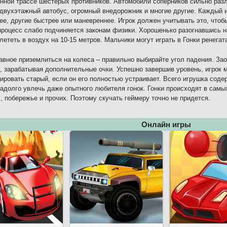
нной трассе шестерых противников. Автомобили соперников сильно разл
двухэтажный автобус, огромный внедорожник и многие другие. Каждый 
ее, другие быстрее или маневреннее. Игрок должен учитывать это, что
процесс слабо подчиняется законам физики. Хорошенько разогнавшись н
лететь в воздух на 10-15 метров. Мальчики могут играть в Гонки ренегат
авное приземлиться на колеса – правильно выбирайте угол падения. За
, зарабатывая дополнительные очки. Успешно завершив уровень, игрок 
ровать старый, если он его полностью устраивает. Всего игрушка соде
адолго увлечь даже опытного любителя гонок. Гонки происходят в самых
, побережье и прочих. Поэтому скучать геймеру точно не придется.
Онлайн игры