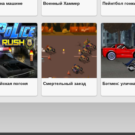
 на машине
Военный Хаммер
Пейнтбол гонк
йская погоня
Смертельный заезд
Бэтмен: уличн