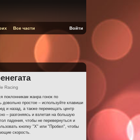
оих
Все части
Войти
ренегата
e Racing
я поклонникам жанра гонок по
ь довольно простое – используйте клавиши
ед и назад, а также перемещать центр
но – разгоняясь и взлетая на большую
гол падения, чтобы не перевернуться и
льзовать кнопку "X" или "Пробел", чтобы
ающие скорость.