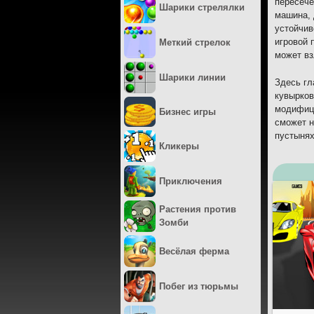
пересече
Шарики стрелялки
машина, 
устойчив
игровой 
Меткий стрелок
может вз
Шарики линии
Здесь гл
кувырков
модифици
Бизнес игры
сможет н
пустынях
Кликеры
Приключения
Растения против
Зомби
Весёлая ферма
Побег из тюрьмы