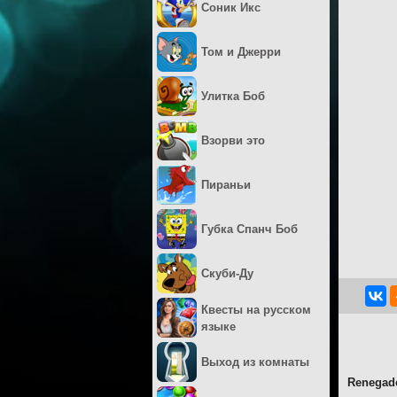
Соник Икс
Том и Джерри
Улитка Боб
Взорви это
Пираньи
Губка Спанч Боб
Скуби-Ду
Квесты на русском
языке
Выход из комнаты
Renegad