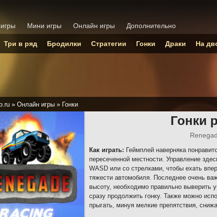
 игры
Мини игры
Онлайн игры
Дополнительно
Три в ряд
Бродилки
Стратегии
Гонки
Драки
На дв
p.ru
»
Онлайн игры
»
Гонки
Гонки 
Renegad
Как играть:
Геймплей наверняка понравитс
пересеченной местности. Управление здес
WASD или со стрелками, чтобы ехать впер
тяжести автомобиля. Последнее очень важ
высоту, необходимо правильно выверить у
сразу продолжить гонку. Также можно испо
прыгать, минуя мелкие препятствия, сниж