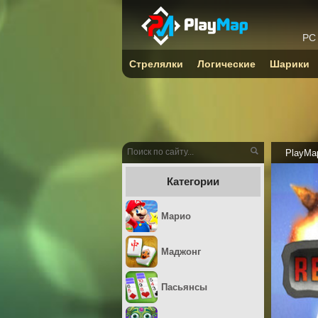
PC
Стрелялки
Логические
Шарики
PlayMa
Категории
Марио
Маджонг
Пасьянсы