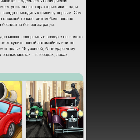
ичаются – здесь есть полицейская
имеет уникальные характеристики – одни
бы всегда приходить к финишу первым. Сам
а сложной трассе, автомобиль вполне
а бесплатно без регистрации.
одно можно совершить в воздухе несколько
может купить новый автомобиль или же
ржит целых 18 уровней, благодаря чему
 разных местах – в городах, лесах,