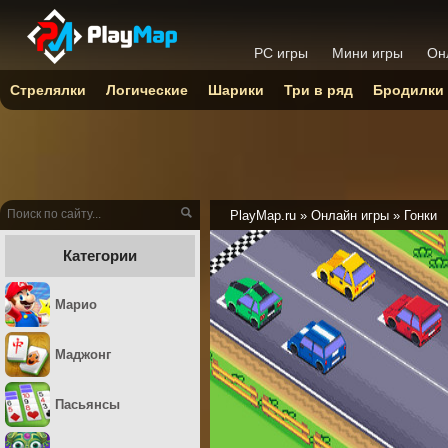
PC игры
Мини игры
Он
Стрелялки
Логические
Шарики
Три в ряд
Бродилки
PlayMap.ru
»
Онлайн игры
»
Гонки
Категории
Марио
Маджонг
Пасьянсы