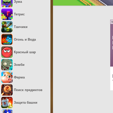
Зума
Тетрис
M
Танчики
Огонь и Вода
Красный шар
Зомби
Ферма
Поиск предметов
Защита башни