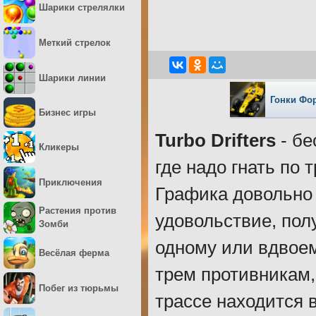
Шарики стрелялки
Меткий стрелок
Шарики линии
Гонки Фо
Бизнес игры
Turbo Drifters
- бе
Кликеры
где надо гнать по
Приключения
Графика довольно 
Растения против
удовольствие, пол
Зомби
одному или вдвоем
Весёлая ферма
трем противникам
Побег из тюрьмы
трассе находится 