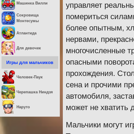
Машинка Вилли
управляет реальны
помериться силами
Сокровища
Монтесумы
более опытным, х
Атлантида
нервами, прекрасн
Для девочек
многочисленные тр
опасными поворота
Игры для мальчиков
прохождения. Стол
Человек-Паук
сена и прочими пр
Черепашка Ниндзя
автомобиля, заста
может не хватить 
Наруто
Мальчики могут иг