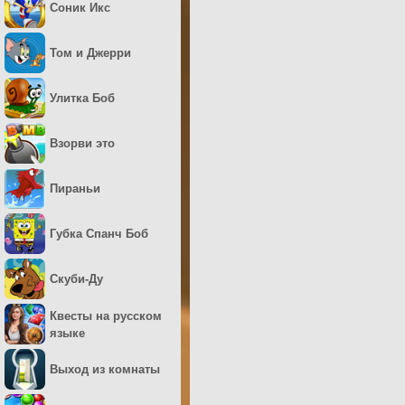
Соник Икс
Том и Джерри
Улитка Боб
Взорви это
Пираньи
Губка Спанч Боб
Скуби-Ду
Квесты на русском
языке
Выход из комнаты