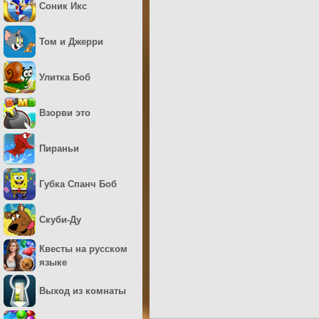
Соник Икс
Том и Джерри
Улитка Боб
Взорви это
Пираньи
Губка Спанч Боб
Скуби-Ду
Квесты на русском
языке
Выход из комнаты