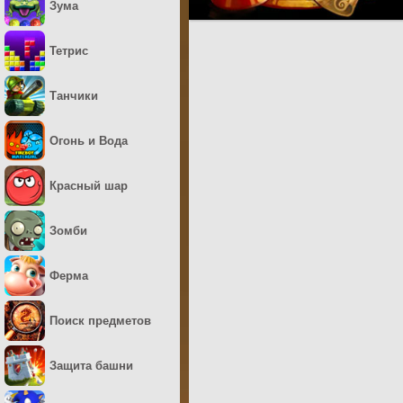
Зума
Тетрис
Танчики
Огонь и Вода
Красный шар
Зомби
Ферма
Поиск предметов
Защита башни