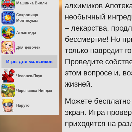
Машинка Вилли
алхимиков Апотека
необычный ингреди
Сокровища
Монтесумы
– лекарства, прод
Атлантида
бессмертие! Но пр
Для девочек
только навредит г
Проведите собстве
Игры для мальчиков
этом вопросе и, в
Человек-Паук
жизней.
Черепашка Ниндзя
Можете бесплатно 
Наруто
экран. Игра прове
приходится на раз