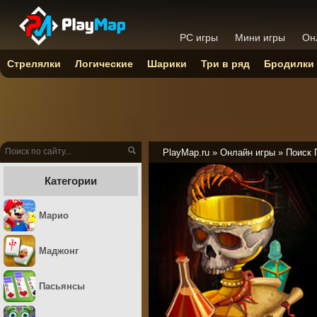
PC игры
Мини игры
Он
Стрелялки
Логические
Шарики
Три в ряд
Бродилки
PlayMap.ru
»
Онлайн игры
»
Поиск 
Категории
Марио
Маджонг
Пасьянсы