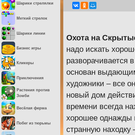
Шарики стрелялки
Меткий стрелок
Шарики линии
Охота на Скрыты
надо искать хорош
Бизнес игры
разворачивается в
Кликеры
основан выдающим
Приключения
художники – все о
Растения против
новый дом действ
Зомби
времени всегда на
Весёлая ферма
хорошее однажды 
Побег из тюрьмы
странную находку 